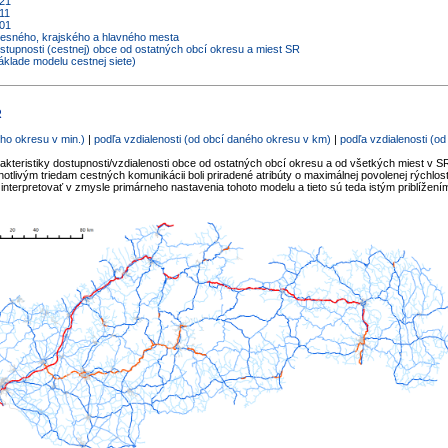
021
11
001
kresného, krajského a hlavného mesta
ostupnosti (cestnej) obce od ostatných obcí okresu a miest SR
áklade modelu cestnej siete)
R
ho okresu v min.)
|
podľa vzdialenosti (od obcí daného okresu v km)
|
podľa vzdialenosti (o
akteristiky dostupnosti/vzdialenosti obce od ostatných obcí okresu a od všetkých miest v SR
tlivým triedam cestných komunikácii boli priradené atribúty o maximálnej povolenej rýchlost
interpretovať v zmysle primárneho nastavenia tohoto modelu a tieto sú teda istým priblížení