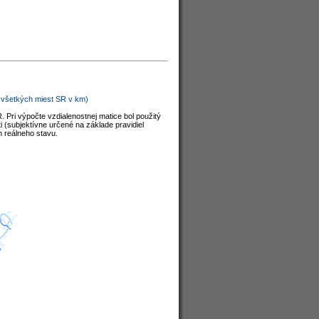
d všetkých miest SR v km)
. Pri výpočte vzdialenostnej matice bol použitý
i (subjektívne určené na základe pravidiel
m reálneho stavu.