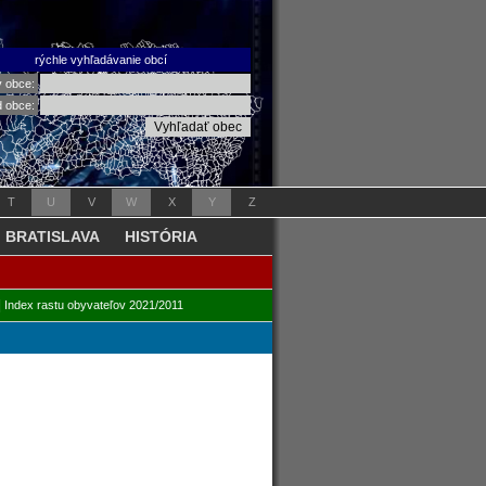
rýchle vyhľadávanie obcí
v obce:
d obce:
T
U
V
W
X
Y
Z
BRATISLAVA
HISTÓRIA
|
Index rastu obyvateľov 2021/2011