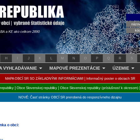
názo
kó
s BA a KE ako celkom 2890
H
I
J
K
L
M
N
O
P
Q
R
S
 A VYHĽADÁVANIE
MAPOVÉ PREZENTÁCIE
ÚZEMIE
|
MAPA OBCÍ SR SO ZÁKLADNÝMI INFORMÁCIAMI
Informačný poster o obciach SR
|
|
republiky
Obce Slovenskej republiky
Obce Slovenskej republiky (príslušnosť k okresom)
NOVÉ: Časť stránky OBCÍ SR prerobená do responzívneho dizajnu
nka o obci: