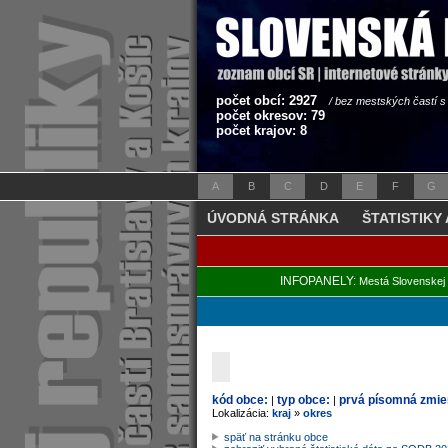
počet obcí: 2927
/ bez mestských častí 
počet okresov: 79
počet krajov: 8
A
B
C
D
E
F
G
ÚVODNÁ STRÁNKA
ŠTATISTIKY
INFOPANELY:
Mestá Slovenskej 
kód obce:
typ obce:
prvá písomná zmie
|
|
Lokalizácia:
kraj
»
okres
späť na stránku obce