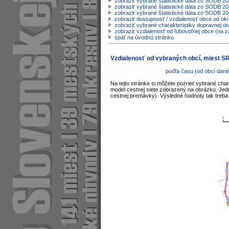
zobraziť vybrané štatistické dáta zo SODB 2
zobraziť vybrané štatistické dáta zo SODB 20
zobraziť vybrané štatistické dáta zo SODB 2
zobraziť dostupnosť / vzdialenosť obce od o
zobraziť vybrané charakteristiky dopravnej d
zobraziť vzdialenosť od ľubovoľnej obce (na z
späť na úvodnú stránku
Vzdialenosť od vybraných obcí, miest S
podľa času (od obcí dané
Na tejto stránke si môžete pozrieť vybrané char
model cestnej siete zobrazený na obrázku. Jedno
cestnej premávky). Výsledné hodnoty tak treba 