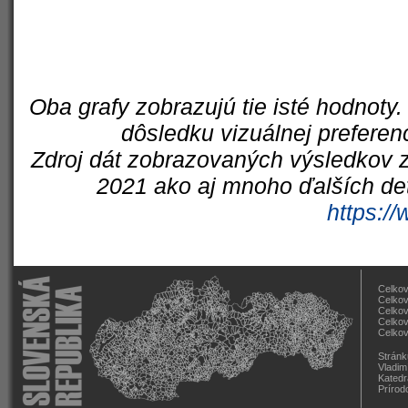
Oba grafy zobrazujú tie isté hodnoty.
dôsledku vizuálnej preferen
Zdroj dát zobrazovaných výsledkov z
2021 ako aj mnoho ďalších det
https://
Celkov
Celkov
Celkov
Celkov
Celkov
Stránk
Vladim
Katedr
Prírod