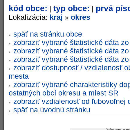
kód obce:
typ obce:
prvá pís
|
|
Lokalizácia:
kraj
»
okres
späť na stránku obce
zobraziť vybrané štatistické dáta 
zobraziť vybrané štatistické dáta 
zobraziť vybrané štatistické dáta 
zobraziť dostupnosť / vzdialenosť 
mesta
zobraziť vybrané charakteristiky do
ostatných obcí okresu a miest SR
zobraziť vzdialenosť od ľubovoľnej 
späť na úvodnú stránku
Počet bytov v ro