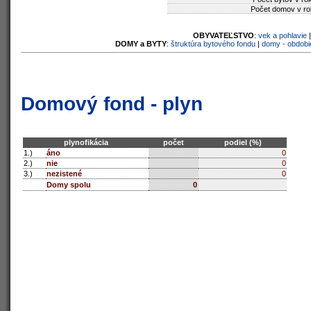
Počet domov v ro
OBYVATEĽSTVO
:
vek a pohlavie
DOMY a BYTY
:
štruktúra bytového fondu
|
domy - obdobi
Domový fond - plyn
plynofikácia
počet
podiel (%)
1.)
áno
0
2.)
nie
0
3.)
nezistené
0
Domy spolu
0