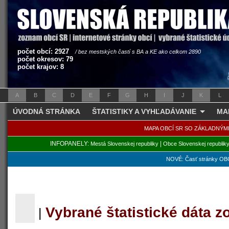
počet obcí: 2927
/ bez mestských častí s BA a KE ako celkom 2890
počet okresov: 79
počet krajov: 8
A
B
C
D
E
F
G
H
I
J
K
L
ÚVODNÁ STRÁNKA
ŠTATISTIKY A VYHĽADÁVANIE
MA
MAPA OBCÍ SR SO ZÁKLADNÝM
INFOPANELY:
|
Mestá Slovenskej republiky
Obce Slovenskej republik
NOVÉ: Časť stránky OBC
Vybrané štatistické dáta 
|