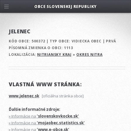
OBCE SLOVENSKEJ REPUBLIKY
JELENEC
KÓD OBCE:
500372
|
TYP OBCE:
VIDIECKA OBEC
|
PRVÁ
PÍSOMNÁ ZMIENKA O OBCI:
1113
LOKALIZÁCIA:
NITRIANSKY KRAJ
»
OKRES NITRA
VLASTNÁ WWW STRÁNKA:
www.jelenec.sk
[oficiálna stránka obce]
Ďalšie informačné zdroje:
» Informácie na
'slovenskovkocke.sk'
» Informácie na
'mojaobec.statistics.sk'
» Informácie na
'www.e-obce.sk'