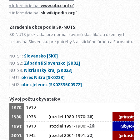
» Informácie na
'www.obce.info'
» Informácie na
'sk.wikipedia.org'
Zaradenie obce podľa SK-NUTS:
SK-NUTS je skratka pre normalizovanú klasifikáciu územných
celkov na Slovensku pre potreby štatistického úradu a Eurostatu.
NUTS1:
Slovensko [SK0]
NUTS2:
Západné Slovensko [SK02]
NUTS3:
Nitriansky kraj [SK023]
LAU1:
okres Nitra [SK0233]
LAU2:
obec Jelenec [SK0233500372]
Vývoj počtu obyvateľov:
1970:
1910
1980:
1936
[rozdiel 1980-1970:
26
]
(prírastok)
1991:
1910
[rozdiel 1991-1980:
-26
]
(úbytok)
2001:
1942
[rozdiel 2001-1991:
32
]
(prírastok)