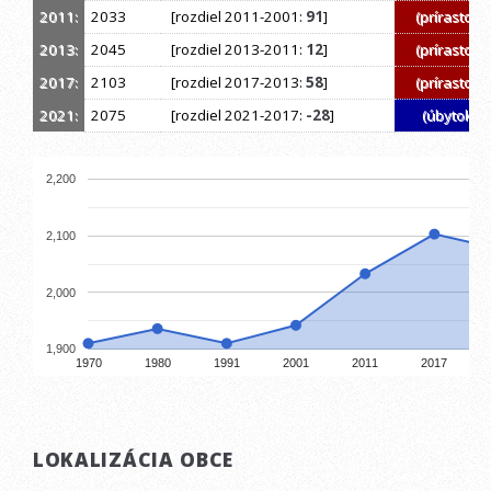
2011:
2033
[rozdiel 2011-2001:
91
]
(prírastok)
2013:
2045
[rozdiel 2013-2011:
12
]
(prírastok)
2017:
2103
[rozdiel 2017-2013:
58
]
(prírastok)
2021:
2075
[rozdiel 2021-2017:
-28
]
(úbytok)
2,200
2,100
2,000
1,900
1970
1980
1991
2001
2011
2017
LOKALIZÁCIA OBCE