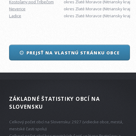
Kostoľany pod Tríbečom
okres Zlaté Moravce (Nitriansky kraj)
Neverice
okres Zlaté Moravce (Nitriansky kraj)
Ladice
okres Zlaté Moravce (Nitriansky kraj)
PREJSŤ NA VLASTNÚ STRÁNKU OBCE
ZÁKLADNÉ ŠTATISTIKY OBCÍ NA
SLOVENSKU
Celkový počet obcí na Slovensku: 2927 (vidiecke obce, mestá,
mestské časti spolu)
Celkový počet obcí bez mestských častí, vrátane Bratislavy a