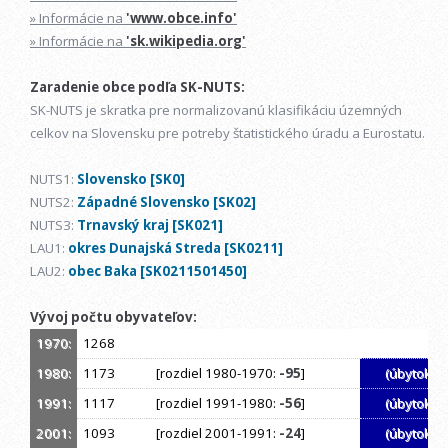
» Informácie na
'www.obce.info'
» Informácie na
'sk.wikipedia.org'
Zaradenie obce podľa SK-NUTS:
SK-NUTS je skratka pre normalizovanú klasifikáciu územných
celkov na Slovensku pre potreby štatistického úradu a Eurostatu.
NUTS1:
Slovensko [SK0]
NUTS2:
Západné Slovensko [SK02]
NUTS3:
Trnavský kraj [SK021]
LAU1:
okres Dunajská Streda [SK0211]
LAU2:
obec Baka [SK0211501450]
Vývoj počtu obyvateľov:
1970:
1268
1980:
1173
[rozdiel 1980-1970:
-95
]
(úbytok)
1991:
1117
[rozdiel 1991-1980:
-56
]
(úbytok)
2001:
1093
[rozdiel 2001-1991:
-24
]
(úbytok)