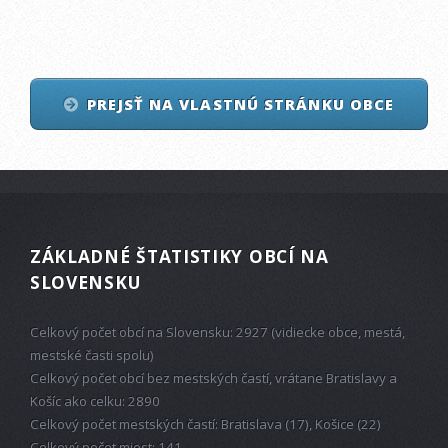
PREJSŤ NA VLASTNÚ STRÁNKU OBCE
ZÁKLADNÉ ŠTATISTIKY OBCÍ NA
SLOVENSKU
Celkový počet obcí na Slovensku: 2927 (vidiecke obce, mestá,
mestské časti spolu)
Celkový počet obcí bez mestských častí, vrátane Bratislavy a
Košíc ako celku: 2890
Celkový počet mestských častí: Bratislava (17), Košice (22)
Celkový počet miest: 141