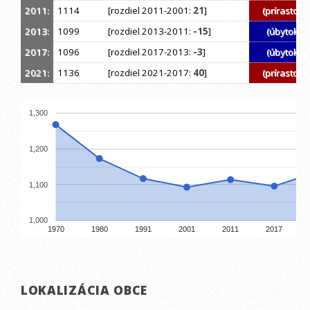
2011:
1114
[rozdiel 2011-2001:
21
]
(prírastok)
2013:
1099
[rozdiel 2013-2011:
-15
]
(úbytok)
2017:
1096
[rozdiel 2017-2013:
-3
]
(úbytok)
2021:
1136
[rozdiel 2021-2017:
40
]
(prírastok)
1,300
1,200
1,100
1,000
1970
1980
1991
2001
2011
2017
LOKALIZÁCIA OBCE