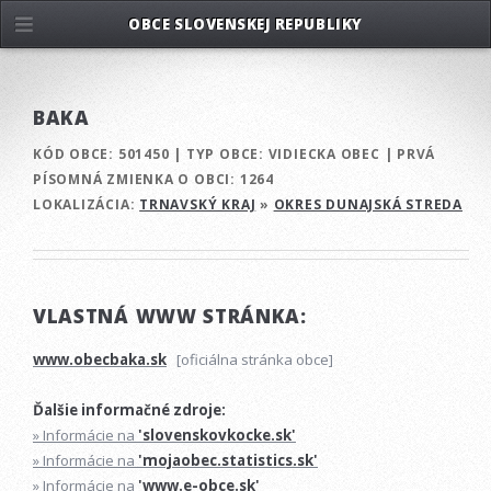
OBCE SLOVENSKEJ REPUBLIKY
BAKA
KÓD OBCE:
501450
|
TYP OBCE:
VIDIECKA OBEC
|
PRVÁ
PÍSOMNÁ ZMIENKA O OBCI:
1264
LOKALIZÁCIA:
TRNAVSKÝ KRAJ
»
OKRES DUNAJSKÁ STREDA
VLASTNÁ WWW STRÁNKA:
www.obecbaka.sk
[oficiálna stránka obce]
Ďalšie informačné zdroje:
» Informácie na
'slovenskovkocke.sk'
» Informácie na
'mojaobec.statistics.sk'
» Informácie na
'www.e-obce.sk'