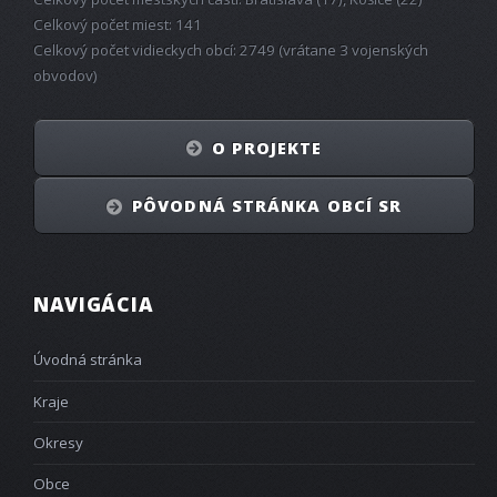
Celkový počet miest: 141
Celkový počet vidieckych obcí: 2749 (vrátane 3 vojenských
obvodov)
O PROJEKTE
PÔVODNÁ STRÁNKA OBCÍ SR
NAVIGÁCIA
Úvodná stránka
Kraje
Okresy
Obce