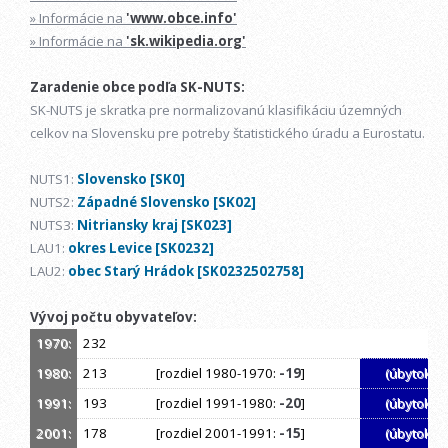
» Informácie na
'www.obce.info'
» Informácie na
'sk.wikipedia.org'
Zaradenie obce podľa SK-NUTS:
SK-NUTS je skratka pre normalizovanú klasifikáciu územných
celkov na Slovensku pre potreby štatistického úradu a Eurostatu.
NUTS1:
Slovensko [SK0]
NUTS2:
Západné Slovensko [SK02]
NUTS3:
Nitriansky kraj [SK023]
LAU1:
okres Levice [SK0232]
LAU2:
obec Starý Hrádok [SK0232502758]
Vývoj počtu obyvateľov:
1970:
232
1980:
213
[rozdiel 1980-1970:
-19
]
(úbytok)
1991:
193
[rozdiel 1991-1980:
-20
]
(úbytok)
2001:
178
[rozdiel 2001-1991:
-15
]
(úbytok)