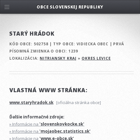
OBCE SLOVENSKEJ REPUBLIKY
STARÝ HRÁDOK
KÓD OBCE:
502758
|
TYP OBCE:
VIDIECKA OBEC
|
PRVÁ
PÍSOMNÁ ZMIENKA O OBCI:
1239
LOKALIZÁCIA:
NITRIANSKY KRAJ
»
OKRES LEVICE
VLASTNÁ WWW STRÁNKA:
www.staryhradok.sk
[oficiálna stránka obce]
Ďalšie informačné zdroje:
» Informácie na
'slovenskovkocke.sk'
» Informácie na
'mojaobec.statistics.sk'
» Informácie na
'www.e-obce.sk'