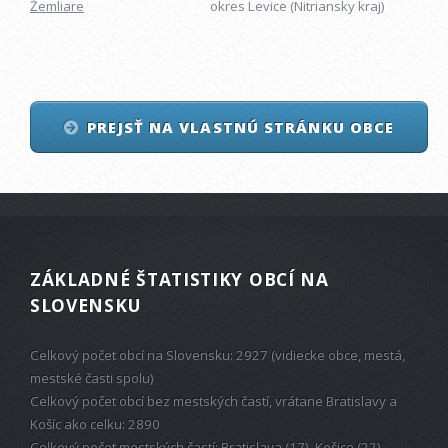
Žemliare
okres Levice (Nitriansky kraj)
PREJSŤ NA VLASTNÚ STRÁNKU OBCE
ZÁKLADNÉ ŠTATISTIKY OBCÍ NA
SLOVENSKU
Celkový počet obcí na Slovensku: 2927 (vidiecke obce, mestá,
mestské časti spolu)
Celkový počet obcí bez mestských častí, vrátane Bratislavy a
Košíc ako celku: 2890
Celkový počet mestských častí: Bratislava (17), Košice (22)