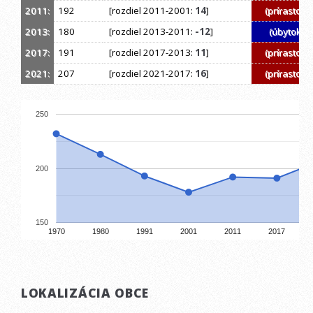
2011:
192
[rozdiel 2011-2001:
14
]
(prírastok)
2013:
180
[rozdiel 2013-2011:
-12
]
(úbytok)
2017:
191
[rozdiel 2017-2013:
11
]
(prírastok)
2021:
207
[rozdiel 2021-2017:
16
]
(prírastok)
250
200
150
1970
1980
1991
2001
2011
2017
LOKALIZÁCIA OBCE