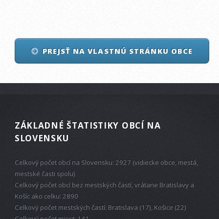
PREJSŤ NA VLASTNÚ STRÁNKU OBCE
ZÁKLADNÉ ŠTATISTIKY OBCÍ NA
SLOVENSKU
Celkový počet obcí na Slovensku: 2927 (vidiecke obce, mestá,
mestské časti spolu)
Celkový počet obcí bez mestských častí, vrátane Bratislavy a
Košíc ako celku: 2890
Celkový počet mestských častí: Bratislava (17), Košice (22)
Celkový počet miest: 141