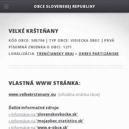
OBCE SLOVENSKEJ REPUBLIKY
VEĽKÉ KRŠTEŇANY
KÓD OBCE:
505706
|
TYP OBCE:
VIDIECKA OBEC
|
PRVÁ
PÍSOMNÁ ZMIENKA O OBCI:
1271
LOKALIZÁCIA:
TRENČIANSKY KRAJ
»
OKRES PARTIZÁNSKE
VLASTNÁ WWW STRÁNKA:
www.velkekrstenany.eu
[oficiálna stránka obce]
Ďalšie informačné zdroje:
» Informácie na
'slovenskovkocke.sk'
» Informácie na
'mojaobec.statistics.sk'
» Informácie na
'www.e-obce.sk'