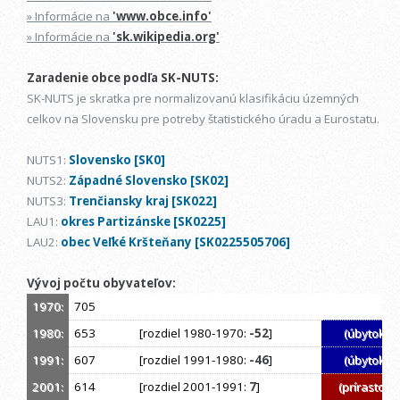
» Informácie na
'www.obce.info'
» Informácie na
'sk.wikipedia.org'
Zaradenie obce podľa SK-NUTS:
SK-NUTS je skratka pre normalizovanú klasifikáciu územných
celkov na Slovensku pre potreby štatistického úradu a Eurostatu.
NUTS1:
Slovensko [SK0]
NUTS2:
Západné Slovensko [SK02]
NUTS3:
Trenčiansky kraj [SK022]
LAU1:
okres Partizánske [SK0225]
LAU2:
obec Veľké Kršteňany [SK0225505706]
Vývoj počtu obyvateľov:
1970:
705
1980:
653
[rozdiel 1980-1970:
-52
]
(úbytok)
1991:
607
[rozdiel 1991-1980:
-46
]
(úbytok)
2001:
614
[rozdiel 2001-1991:
7
]
(prírastok)