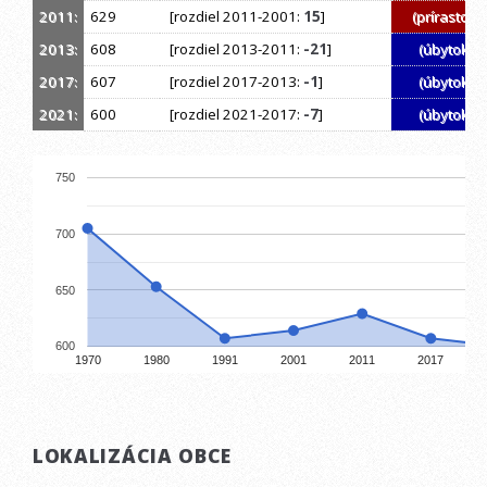
2011:
629
[rozdiel 2011-2001:
15
]
(prírastok)
2013:
608
[rozdiel 2013-2011:
-21
]
(úbytok)
2017:
607
[rozdiel 2017-2013:
-1
]
(úbytok)
2021:
600
[rozdiel 2021-2017:
-7
]
(úbytok)
750
700
650
600
1970
1980
1991
2001
2011
2017
LOKALIZÁCIA OBCE