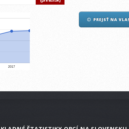
PREJSŤ NA VL
2017
KLADNÉ ŠTATISTIKY OBCÍ NA SLOVENSKU