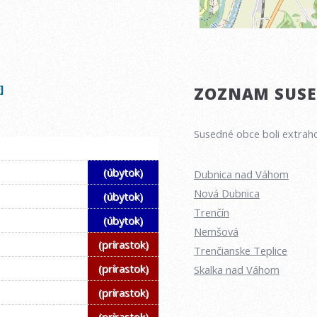
]
ZOZNAM SUSED
Susedné obce boli extraho
(úbytok)
Dubnica nad Váhom
Nová Dubnica
(úbytok)
Trenčín
(úbytok)
Nemšová
(prírastok)
Trenčianske Teplice
(prírastok)
Skalka nad Váhom
(prírastok)
(prírastok)