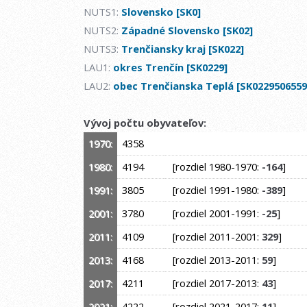
NUTS1:
Slovensko [SK0]
NUTS2:
Západné Slovensko [SK02]
NUTS3:
Trenčiansky kraj [SK022]
LAU1:
okres Trenčín [SK0229]
LAU2:
obec Trenčianska Teplá [SK0229506559
Vývoj počtu obyvateľov:
1970:
4358
1980:
4194
[rozdiel 1980-1970:
-164
]
1991:
3805
[rozdiel 1991-1980:
-389
]
2001:
3780
[rozdiel 2001-1991:
-25
]
2011:
4109
[rozdiel 2011-2001:
329
]
2013:
4168
[rozdiel 2013-2011:
59
]
2017:
4211
[rozdiel 2017-2013:
43
]
2021:
4222
[rozdiel 2021-2017:
11
]