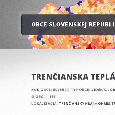
OBCE SLOVENSKEJ REPUBL
TRENČIANSKA TEPL
KÓD OBCE:
506559
|
TYP OBCE:
VIDIECKA O
O OBCI:
1155
LOKALIZÁCIA:
TRENČIANSKY KRAJ
»
OKRES T