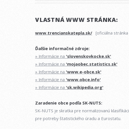
VLASTNÁ WWW STRÁNKA:
www.trencianskatepla.sk/
[oficiálna stránka
Ďalšie informačné zdroje:
» Informácie na
'slovenskovkocke.sk'
» Informácie na
'mojaobec.statistics.sk'
» Informácie na
'www.e-obce.sk'
» Informácie na
'www.obce.info'
» Informácie na
'sk.wikipedia.org'
Zaradenie obce podľa SK-NUTS:
SK-NUTS je skratka pre normalizovanú klasifikác
pre potreby štatistického úradu a Eurostatu.