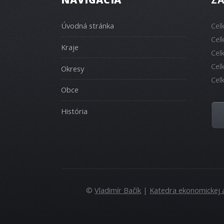
Úvodná stránka
Cel
Cel
Kraje
Cel
Cel
Okresy
Cel
Obce
História
©
Vladimír Bačík
|
Katedra ekonomickej 