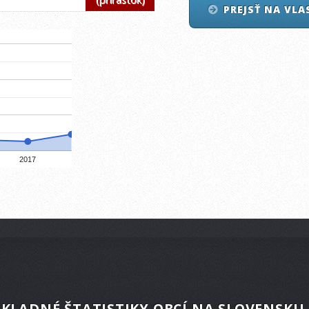
PREJSŤ NA VL
2017
KLADNÉ ŠTATISTIKY OBCÍ NA SLOVENSKU