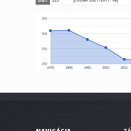
350
300
250
200
1970
1980
1991
2001
2011
NAVIGÁCIA
ZÁ