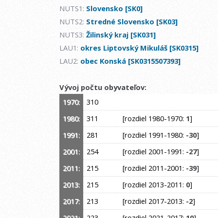
NUTS1:
Slovensko [SK0]
NUTS2:
Stredné Slovensko [SK03]
NUTS3:
Žilinský kraj [SK031]
LAU1:
okres Liptovský Mikuláš [SK0315]
LAU2:
obec Konská [SK0315507393]
Vývoj počtu obyvateľov:
1970:
310
1980:
311
[rozdiel 1980-1970:
1
]
1991:
281
[rozdiel 1991-1980:
-30
]
2001:
254
[rozdiel 2001-1991:
-27
]
2011:
215
[rozdiel 2011-2001:
-39
]
2013:
215
[rozdiel 2013-2011:
0
]
2017:
213
[rozdiel 2017-2013:
-2
]
2021:
223
[rozdiel 2021-2017:
10
]