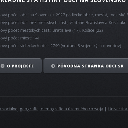
kový počet obcí na Slovensku: 2927 (vidiecke obce, mestá, mestské č
kový počet obcí bez mestských častí, vrátane Bratislavy a Košíc ako 
kový počet mestských častí: Bratislava (17), Košice (22)
kový počet miest: 141
kový počet vidieckych obcí: 2749 (vrátane 3 vojenských obvodov)
O PROJEKTE
PÔVODNÁ STRÁNKA OBCÍ SR
a sociálnej geografie, demografie a územného rozvoja
|
Univerzit