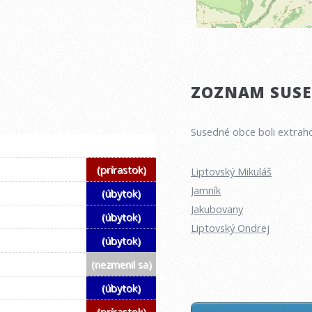
ZOZNAM SUSED
Susedné obce boli extraho
(prírastok)
Liptovský Mikuláš
Jamník
(úbytok)
Jakubovany
(úbytok)
Liptovský Ondrej
(úbytok)
(nezmenil sa)
(úbytok)
(prírastok)