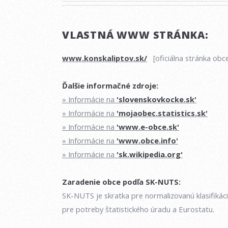
VLASTNÁ WWW STRÁNKA:
www.konskaliptov.sk/
[oficiálna stránka obc
Ďalšie informačné zdroje:
» Informácie na
'slovenskovkocke.sk'
» Informácie na
'mojaobec.statistics.sk'
» Informácie na
'www.e-obce.sk'
» Informácie na
'www.obce.info'
» Informácie na
'sk.wikipedia.org'
Zaradenie obce podľa SK-NUTS:
SK-NUTS je skratka pre normalizovanú klasifikác
pre potreby štatistického úradu a Eurostatu.