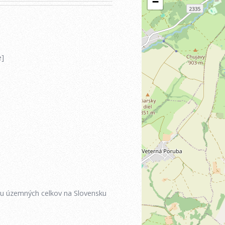
e]
iu územných celkov na Slovensku