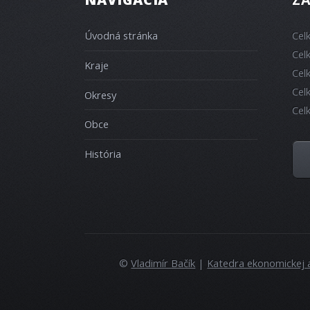
Úvodná stránka
Cel
Cel
Kraje
Cel
Cel
Okresy
Cel
Obce
História
©
Vladimír Bačík
|
Katedra ekonomickej 