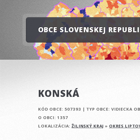
OBCE SLOVENSKEJ REPUBL
KONSKÁ
KÓD OBCE:
507393
|
TYP OBCE:
VIDIECKA O
O OBCI:
1357
LOKALIZÁCIA:
ŽILINSKÝ KRAJ
»
OKRES LIPTO