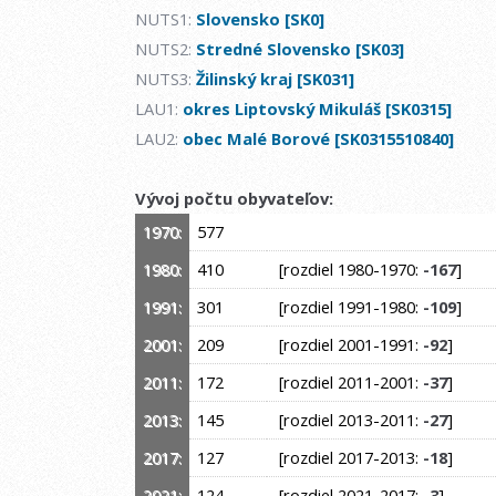
NUTS1:
Slovensko [SK0]
NUTS2:
Stredné Slovensko [SK03]
NUTS3:
Žilinský kraj [SK031]
LAU1:
okres Liptovský Mikuláš [SK0315]
LAU2:
obec Malé Borové [SK0315510840]
Vývoj počtu obyvateľov:
1970:
577
1980:
410
[rozdiel 1980-1970:
-167
]
1991:
301
[rozdiel 1991-1980:
-109
]
2001:
209
[rozdiel 2001-1991:
-92
]
2011:
172
[rozdiel 2011-2001:
-37
]
2013:
145
[rozdiel 2013-2011:
-27
]
2017:
127
[rozdiel 2017-2013:
-18
]
2021:
124
[rozdiel 2021-2017:
-3
]