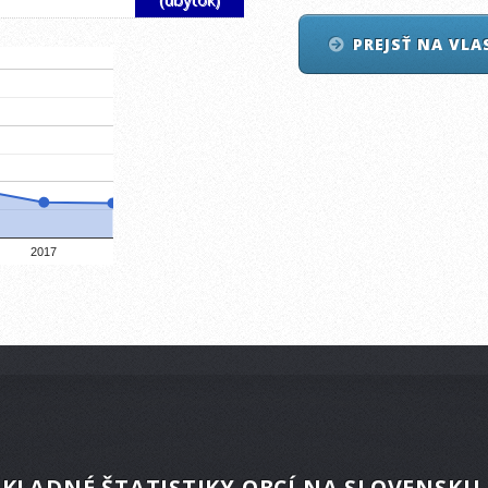
PREJSŤ NA VL
2017
KLADNÉ ŠTATISTIKY OBCÍ NA SLOVENSKU