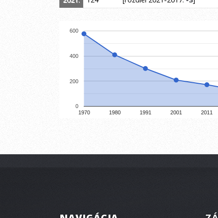
600
400
200
0
1970
1980
1991
2001
2011
NAVIGÁCIA
ZÁ