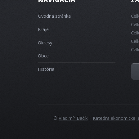
Úvodná stránka
Cel
Cel
Kraje
Cel
Cel
Okresy
Cel
Obce
História
©
Vladimír Bačík
|
Katedra ekonomickej 