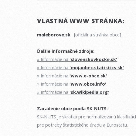
VLASTNÁ WWW STRÁNKA:
maleborove.sk
[oficiálna stránka obce]
Ďalšie informačné zdroje:
» Informácie na
'slovenskovkocke.sk'
» Informácie na
'mojaobec.statistics.sk'
» Informácie na
'www.e-obce.sk'
» Informácie na
'www.obce.info'
» Informácie na
'sk.wikipedia.org'
Zaradenie obce podľa SK-NUTS:
SK-NUTS je skratka pre normalizovanú klasifikác
pre potreby štatistického úradu a Eurostatu.