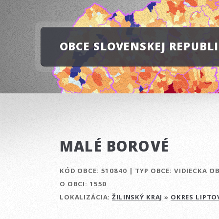
OBCE SLOVENSKEJ REPUBL
MALÉ BOROVÉ
KÓD OBCE:
510840
|
TYP OBCE:
VIDIECKA O
O OBCI:
1550
LOKALIZÁCIA:
ŽILINSKÝ KRAJ
»
OKRES LIPTO