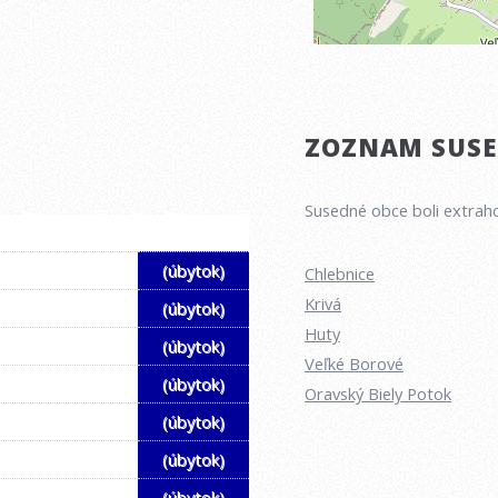
ZOZNAM SUSED
Susedné obce boli extraho
(úbytok)
Chlebnice
Krivá
(úbytok)
Huty
(úbytok)
Veľké Borové
(úbytok)
Oravský Biely Potok
(úbytok)
(úbytok)
(úbytok)