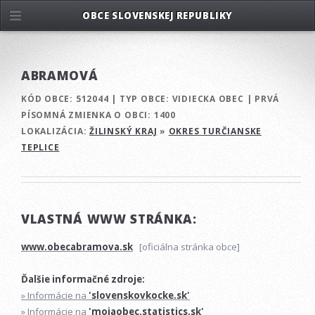
OBCE SLOVENSKEJ REPUBLIKY
ABRAMOVÁ
KÓD OBCE:
512044
|
TYP OBCE:
VIDIECKA OBEC
|
PRVÁ
PÍSOMNÁ ZMIENKA O OBCI:
1400
LOKALIZÁCIA:
ŽILINSKÝ KRAJ
»
OKRES TURČIANSKE
TEPLICE
VLASTNÁ WWW STRÁNKA:
www.obecabramova.sk
[oficiálna stránka obce]
Ďalšie informačné zdroje:
» Informácie na
'slovenskovkocke.sk'
» Informácie na
'mojaobec.statistics.sk'