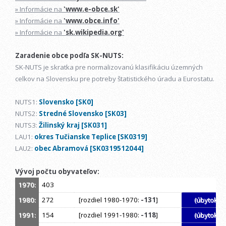
» Informácie na
'www.e-obce.sk'
» Informácie na
'www.obce.info'
» Informácie na
'sk.wikipedia.org'
Zaradenie obce podľa SK-NUTS:
SK-NUTS je skratka pre normalizovanú klasifikáciu územných
celkov na Slovensku pre potreby štatistického úradu a Eurostatu.
NUTS1:
Slovensko [SK0]
NUTS2:
Stredné Slovensko [SK03]
NUTS3:
Žilinský kraj [SK031]
LAU1:
okres Tučianske Teplice [SK0319]
LAU2:
obec Abramová [SK0319512044]
Vývoj počtu obyvateľov:
1970:
403
1980:
272
[rozdiel 1980-1970:
-131
]
(úbytok)
1991:
154
[rozdiel 1991-1980:
-118
]
(úbytok)