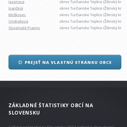
Jazernica
okres Turčianske Teplice (Žilinský kraj)
Ivančiná
okres Turčianske Teplice (Žilinský kraj)
Moškovec
okres Turčianske Teplice (Žilinský kraj)
Ondrašová
okres Turčianske Teplice (Žilinský kraj)
Slovenské Pravno
okres Turčianske Teplice (Žilinský kraj)
PREJSŤ NA VLASTNÚ STRÁNKU OBCE
ZÁKLADNÉ ŠTATISTIKY OBCÍ NA
SLOVENSKU
Celkový počet obcí na Slovensku: 2927 (vidiecke obce, mestá,