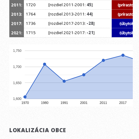
2011:
1720
[rozdiel 2011-2001:
45
]
(prírastok)
2013:
1764
[rozdiel 2013-2011:
44
]
(prírastok)
2017:
1736
[rozdiel 2017-2013:
-28
]
(úbytok)
2021:
1715
[rozdiel 2021-2017:
-21
]
(úbytok)
1,750
1,700
1,650
1,600
1970
1980
1991
2001
2011
2017
LOKALIZÁCIA OBCE