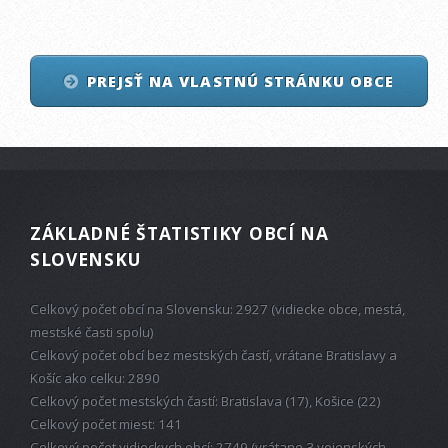
PREJSŤ NA VLASTNÚ STRÁNKU OBCE
ZÁKLADNÉ ŠTATISTIKY OBCÍ NA
SLOVENSKU
Celkový počet obcí na Slovensku: 2927 (vidiecke obce, mestá,
mestské časti spolu)
Celkový počet obcí bez mestských častí, vrátane Bratislavy a
Košíc ako celku: 2890
Celkový počet mestských častí: Bratislava (17), Košice (22)
Celkový počet miest: 141
Celkový počet vidieckych obcí: 2749 (vrátane 3 vojenských