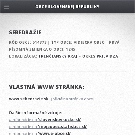
OBCE SLOVENSKEJ REPUBLIKY
SEBEDRAŽIE
KÓD OBCE:
514373
|
TYP OBCE:
VIDIECKA OBEC
|
PRVÁ
PÍSOMNÁ ZMIENKA O OBCI:
1245
LOKALIZÁCIA:
TRENČIANSKY KRAJ
»
OKRES PRIEVIDZA
VLASTNÁ WWW STRÁNKA:
www.sebedrazie.sk
[oficiálna stránka obce]
Ďalšie informačné zdroje:
» Informácie na
'slovenskovkocke.sk'
» Informácie na
'mojaobec.statistics.sk'
» Informácie na
'www.e-obce.sk'