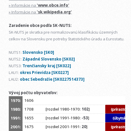
» Informácie na
'www.obce.info'
» Informácie na
'sk.wikipedia.org'
Zaradenie obce podľa SK-NUTS:
SK-NUTS je skratka pre normalizovanú klasifikáciu územných
celkov na Slovensku pre potreby štatistického úradu a Eurostatu.
NUTS1:
Slovensko [SK0]
NUTS2:
Západné Slovensko [SK02]
NUTS3:
Trenčiansky kraj [SK022]
LAU1:
okres Prievidza [SK0227]
LAU2:
obec Sebedražie [SK0227514373]
Vývoj počtu obyvateľov:
1970:
1606
1980:
1708
[rozdiel 1980-1970:
102
]
(prírastok)
1991:
1655
[rozdiel 1991-1980:
-53
]
(úbytok)
2001:
1675
[rozdiel 2001-1991:
20
]
(prírastok)