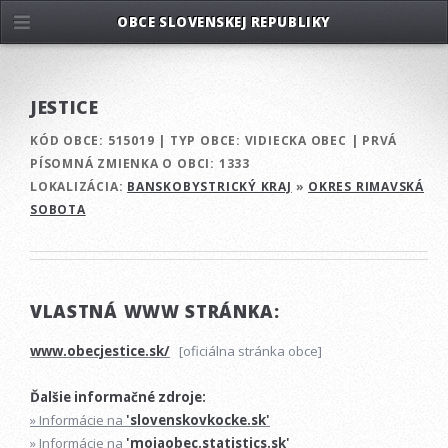
OBCE SLOVENSKEJ REPUBLIKY
JESTICE
KÓD OBCE:
515019
|
TYP OBCE:
VIDIECKA OBEC
|
PRVÁ
PÍSOMNÁ ZMIENKA O OBCI:
1333
LOKALIZÁCIA:
BANSKOBYSTRICKÝ KRAJ
»
OKRES RIMAVSKÁ
SOBOTA
VLASTNÁ WWW STRÁNKA:
www.obecjestice.sk/
[oficiálna stránka obce]
Ďalšie informačné zdroje:
» Informácie na
'slovenskovkocke.sk'
» Informácie na
'mojaobec.statistics.sk'