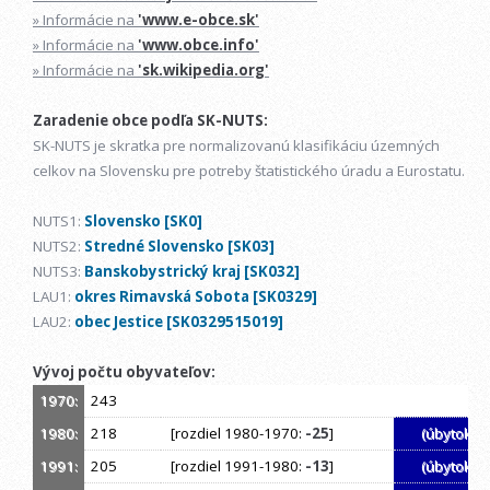
» Informácie na
'www.e-obce.sk'
» Informácie na
'www.obce.info'
» Informácie na
'sk.wikipedia.org'
Zaradenie obce podľa SK-NUTS:
SK-NUTS je skratka pre normalizovanú klasifikáciu územných
celkov na Slovensku pre potreby štatistického úradu a Eurostatu.
NUTS1:
Slovensko [SK0]
NUTS2:
Stredné Slovensko [SK03]
NUTS3:
Banskobystrický kraj [SK032]
LAU1:
okres Rimavská Sobota [SK0329]
LAU2:
obec Jestice [SK0329515019]
Vývoj počtu obyvateľov:
1970:
243
1980:
218
[rozdiel 1980-1970:
-25
]
(úbytok)
1991:
205
[rozdiel 1991-1980:
-13
]
(úbytok)