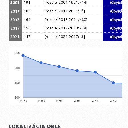
2001:
191
[rozdiel 2001-1991:
-14
]
(úbytok)
2011:
186
[rozdiel 2011-2001:
-5
]
(úbytok)
2013:
164
[rozdiel 2013-2011:
-22
]
(úbytok)
2017:
150
[rozdiel 2017-2013:
-14
]
(úbytok)
2021:
147
[rozdiel 2021-2017:
-3
]
(úbytok)
250
200
150
100
1970
1980
1991
2001
2011
2017
LOKALIZÁCIA OBCE