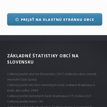
PREJSŤ NA VLASTNÚ STRÁNKU OBCE
ZÁKLADNÉ ŠTATISTIKY OBCÍ NA
SLOVENSKU
Celkový počet obcí na Slovensku: 2927 (vidiecke obce, mestá,
mestské časti spolu)
Celkový počet obcí bez mestských častí, vrátane Bratislavy a
Košíc ako celku: 2890
Celkový počet mestských častí: Bratislava (17), Košice (22)
Celkový počet miest: 141
Celkový počet vidieckych obcí: 2749 (vrátane 3 vojenských