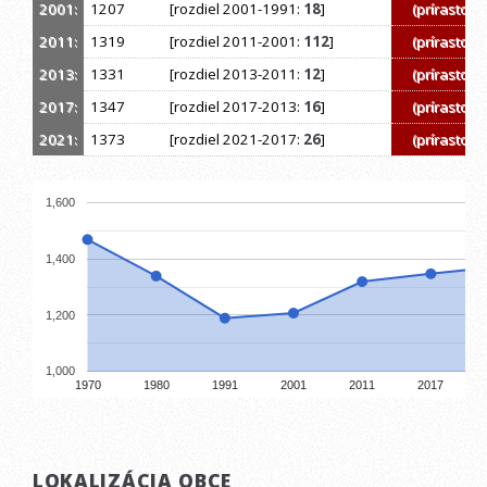
2001:
1207
[rozdiel 2001-1991:
18
]
(prírastok)
2011:
1319
[rozdiel 2011-2001:
112
]
(prírastok)
2013:
1331
[rozdiel 2013-2011:
12
]
(prírastok)
2017:
1347
[rozdiel 2017-2013:
16
]
(prírastok)
2021:
1373
[rozdiel 2021-2017:
26
]
(prírastok)
1,600
1,400
1,200
1,000
1970
1980
1991
2001
2011
2017
LOKALIZÁCIA OBCE