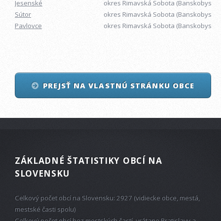
Jesenské
okres Rimavská Sobota (Banskobystrick
Sútor
okres Rimavská Sobota (Banskobystrick
Pavlovce
okres Rimavská Sobota (Banskobystrick
PREJSŤ NA VLASTNÚ STRÁNKU OBCE
ZÁKLADNÉ ŠTATISTIKY OBCÍ NA
SLOVENSKU
Celkový počet obcí na Slovensku: 2927 (vidiecke obce, mestá,
mestské časti spolu)
Celkový počet obcí bez mestských častí, vrátane Bratislavy a