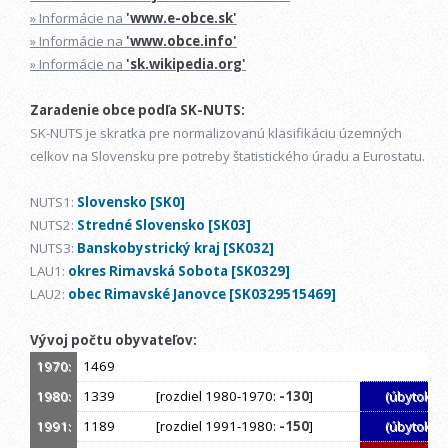
» Informácie na
'www.e-obce.sk'
» Informácie na
'www.obce.info'
» Informácie na
'sk.wikipedia.org'
Zaradenie obce podľa SK-NUTS:
SK-NUTS je skratka pre normalizovanú klasifikáciu územných
celkov na Slovensku pre potreby štatistického úradu a Eurostatu.
NUTS1:
Slovensko [SK0]
NUTS2:
Stredné Slovensko [SK03]
NUTS3:
Banskobystrický kraj [SK032]
LAU1:
okres Rimavská Sobota [SK0329]
LAU2:
obec Rimavské Janovce [SK0329515469]
Vývoj počtu obyvateľov:
1970:
1469
1980:
1339
[rozdiel 1980-1970:
-130
]
(úbytok)
1991:
1189
[rozdiel 1991-1980:
-150
]
(úbytok)