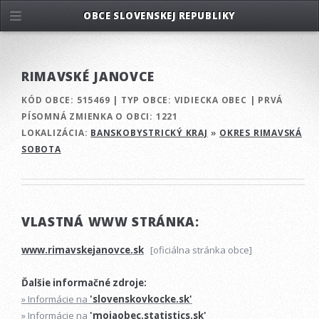
OBCE SLOVENSKEJ REPUBLIKY
RIMAVSKÉ JANOVCE
KÓD OBCE:
515469
|
TYP OBCE:
VIDIECKA OBEC
|
PRVÁ
PÍSOMNÁ ZMIENKA O OBCI:
1221
LOKALIZÁCIA:
BANSKOBYSTRICKÝ KRAJ
»
OKRES RIMAVSKÁ
SOBOTA
VLASTNÁ WWW STRÁNKA:
www.rimavskejanovce.sk
[oficiálna stránka obce]
Ďalšie informačné zdroje:
» Informácie na
'slovenskovkocke.sk'
» Informácie na
'mojaobec.statistics.sk'