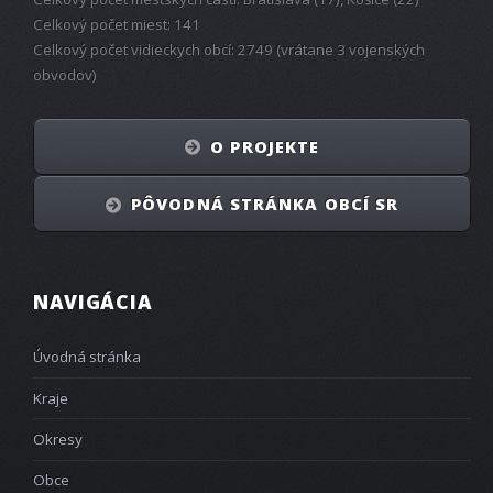
Celkový počet miest: 141
Celkový počet vidieckych obcí: 2749 (vrátane 3 vojenských
obvodov)
O PROJEKTE
PÔVODNÁ STRÁNKA OBCÍ SR
NAVIGÁCIA
Úvodná stránka
Kraje
Okresy
Obce