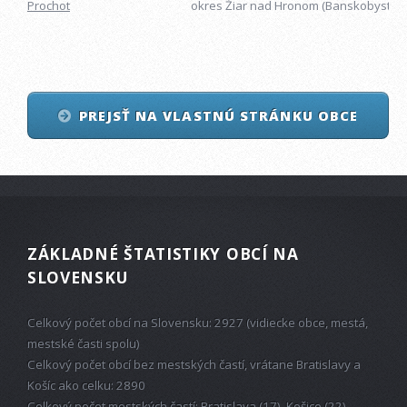
Prochot
okres Žiar nad Hronom (Banskobystrick
PREJSŤ NA VLASTNÚ STRÁNKU OBCE
ZÁKLADNÉ ŠTATISTIKY OBCÍ NA
SLOVENSKU
Celkový počet obcí na Slovensku: 2927 (vidiecke obce, mestá,
mestské časti spolu)
Celkový počet obcí bez mestských častí, vrátane Bratislavy a
Košíc ako celku: 2890
Celkový počet mestských častí: Bratislava (17), Košice (22)