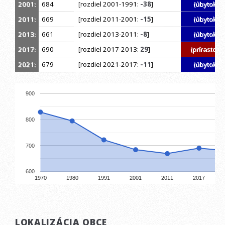
2001:
684
[rozdiel 2001-1991:
-38
]
(úbytok)
2011:
669
[rozdiel 2011-2001:
-15
]
(úbytok)
2013:
661
[rozdiel 2013-2011:
-8
]
(úbytok)
2017:
690
[rozdiel 2017-2013:
29
]
(prírastok)
2021:
679
[rozdiel 2021-2017:
-11
]
(úbytok)
900
800
700
600
1970
1980
1991
2001
2011
2017
LOKALIZÁCIA OBCE