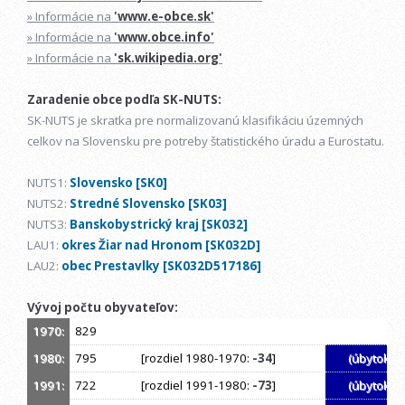
» Informácie na
'www.e-obce.sk'
» Informácie na
'www.obce.info'
» Informácie na
'sk.wikipedia.org'
Zaradenie obce podľa SK-NUTS:
SK-NUTS je skratka pre normalizovanú klasifikáciu územných
celkov na Slovensku pre potreby štatistického úradu a Eurostatu.
NUTS1:
Slovensko [SK0]
NUTS2:
Stredné Slovensko [SK03]
NUTS3:
Banskobystrický kraj [SK032]
LAU1:
okres Žiar nad Hronom [SK032D]
LAU2:
obec Prestavlky [SK032D517186]
Vývoj počtu obyvateľov:
1970:
829
1980:
795
[rozdiel 1980-1970:
-34
]
(úbytok)
1991:
722
[rozdiel 1991-1980:
-73
]
(úbytok)