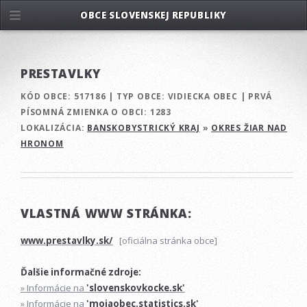
OBCE SLOVENSKEJ REPUBLIKY
PRESTAVLKY
KÓD OBCE:
517186
|
TYP OBCE:
VIDIECKA OBEC
|
PRVÁ
PÍSOMNÁ ZMIENKA O OBCI:
1283
LOKALIZÁCIA:
BANSKOBYSTRICKÝ KRAJ
»
OKRES ŽIAR NAD
HRONOM
VLASTNÁ WWW STRÁNKA:
www.prestavlky.sk/
[oficiálna stránka obce]
Ďalšie informačné zdroje:
» Informácie na
'slovenskovkocke.sk'
» Informácie na
'mojaobec.statistics.sk'