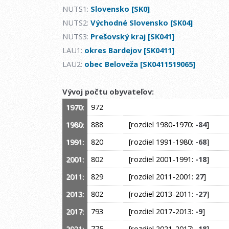
NUTS1:
Slovensko [SK0]
NUTS2:
Východné Slovensko [SK04]
NUTS3:
Prešovský kraj [SK041]
LAU1:
okres Bardejov [SK0411]
LAU2:
obec Beloveža [SK0411519065]
Vývoj počtu obyvateľov:
1970:
972
1980:
888
[rozdiel 1980-1970:
-84
]
1991:
820
[rozdiel 1991-1980:
-68
]
2001:
802
[rozdiel 2001-1991:
-18
]
2011:
829
[rozdiel 2011-2001:
27
]
2013:
802
[rozdiel 2013-2011:
-27
]
2017:
793
[rozdiel 2017-2013:
-9
]
2021:
775
[rozdiel 2021-2017:
-18
]