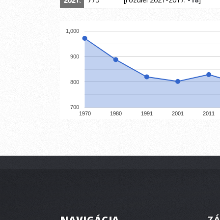
1,000
900
800
700
1970
1980
1991
2001
2011
NAVIGÁCIA
ZÁ