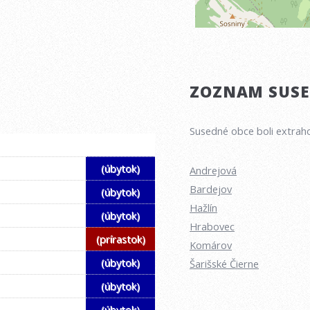
ZOZNAM SUSED
Susedné obce boli extraho
(úbytok)
Andrejová
Bardejov
(úbytok)
Hažlín
(úbytok)
Hrabovec
(prírastok)
Komárov
(úbytok)
Šarišské Čierne
(úbytok)
(úbytok)