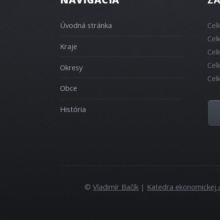
Úvodná stránka
Cel
Cel
Kraje
Cel
Cel
Okresy
Cel
Obce
História
©
Vladimír Bačík
|
Katedra ekonomickej 