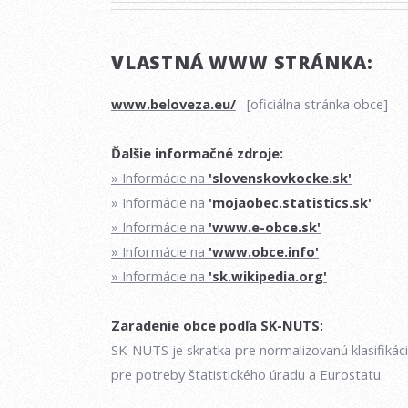
VLASTNÁ WWW STRÁNKA:
www.beloveza.eu/
[oficiálna stránka obce]
Ďalšie informačné zdroje:
» Informácie na
'slovenskovkocke.sk'
» Informácie na
'mojaobec.statistics.sk'
» Informácie na
'www.e-obce.sk'
» Informácie na
'www.obce.info'
» Informácie na
'sk.wikipedia.org'
Zaradenie obce podľa SK-NUTS:
SK-NUTS je skratka pre normalizovanú klasifikác
pre potreby štatistického úradu a Eurostatu.