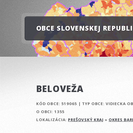
OBCE SLOVENSKEJ REPUBL
BELOVEŽA
KÓD OBCE:
519065
|
TYP OBCE:
VIDIECKA O
O OBCI:
1355
LOKALIZÁCIA:
PREŠOVSKÝ KRAJ
»
OKRES BAR