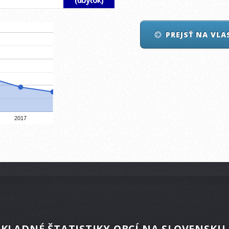
PREJSŤ NA VL
2017
KLADNÉ ŠTATISTIKY OBCÍ NA SLOVENSKU