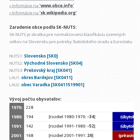
» Informácie na
'www.obce.info'
» Informácie na
'sk.wikipedia.org'
Zaradenie obce podľa SK-NUTS:
SK-NUTS je skratka pre normalizovanú klasifikáciu územných
celkov na Slovensku pre potreby štatistického úradu a Eurostatu.
NUTS1:
Slovensko [SK0]
NUTS2:
Východné Slovensko [SK04]
NUTS3:
Prešovský kraj [SK041]
LAU1:
okres Bardejov [SK0411]
LAU2:
obec Varadka [SK0411519901]
Vývoj počtu obyvateľov:
1970:
228
1980:
194
[rozdiel 1980-1970:
-34
]
(úbytok)
1991:
142
[rozdiel 1991-1980:
-52
]
(úbytok)
2001:
168
[rozdiel 2001-1991:
26
]
(prírastok)