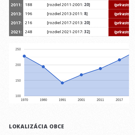
2011:
188
[rozdiel 2011-2001:
20
]
(prírastok)
2013:
196
[rozdiel 2013-2011:
8
]
(prírastok)
2017:
216
[rozdiel 2017-2013:
20
]
(prírastok)
2021:
248
[rozdiel 2021-2017:
32
]
(prírastok)
250
200
150
100
1970
1980
1991
2001
2011
2017
LOKALIZÁCIA OBCE