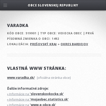
OBCE SLOVENSKEJ REPUBLIKY
VARADKA
KÓD OBCE:
519901
|
TYP OBCE:
VIDIECKA OBEC
|
PRVÁ
PÍSOMNÁ ZMIENKA O OBCI:
1492
LOKALIZÁCIA:
PREŠOVSKÝ KRAJ
»
OKRES BARDEJOV
VLASTNÁ WWW STRÁNKA:
www.varadka.sk/
[oficiálna stránka obce]
Ďalšie informačné zdroje:
» Informácie na
'slovenskovkocke.sk'
» Informácie na
'mojaobec.statistics.sk'
» Informácie na
'www.e-obce.sk'