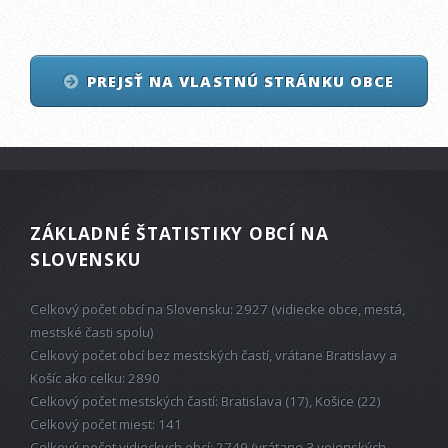
PREJSŤ NA VLASTNÚ STRÁNKU OBCE
ZÁKLADNÉ ŠTATISTIKY OBCÍ NA
SLOVENSKU
Celkový počet obcí na Slovensku: 2927 (vidiecke obce, mestá,
mestské časti spolu)
Celkový počet obcí bez mestských častí, vrátane Bratislavy a
Košíc ako celku: 2890
Celkový počet mestských častí: Bratislava (17), Košice (22)
Celkový počet miest: 141
Celkový počet vidieckych obcí: 2749 (vrátane 3 vojenských