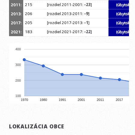
2011:
215
[rozdiel 2011-2001:
-23
]
(úbytok)
2013:
206
[rozdiel 2013-2011:
-9
]
(úbytok)
2017:
205
[rozdiel 2017-2013:
-1
]
(úbytok)
2021:
183
[rozdiel 2021-2017:
-22
]
(úbytok)
400
300
200
100
1970
1980
1991
2001
2011
2017
LOKALIZÁCIA OBCE