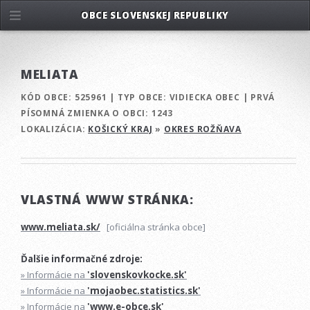
OBCE SLOVENSKEJ REPUBLIKY
MELIATA
KÓD OBCE:
525961
|
TYP OBCE:
VIDIECKA OBEC
|
PRVÁ
PÍSOMNÁ ZMIENKA O OBCI:
1243
LOKALIZÁCIA:
KOŠICKÝ KRAJ
»
OKRES ROŽŇAVA
VLASTNÁ WWW STRÁNKA:
www.meliata.sk/
[oficiálna stránka obce]
Ďalšie informačné zdroje:
» Informácie na
'slovenskovkocke.sk'
» Informácie na
'mojaobec.statistics.sk'
» Informácie na
'www.e-obce.sk'