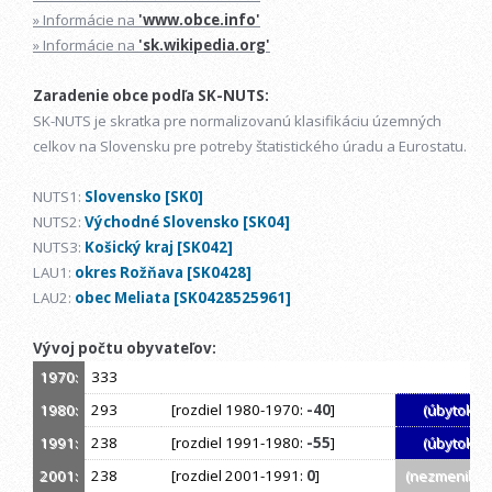
» Informácie na
'www.obce.info'
» Informácie na
'sk.wikipedia.org'
Zaradenie obce podľa SK-NUTS:
SK-NUTS je skratka pre normalizovanú klasifikáciu územných
celkov na Slovensku pre potreby štatistického úradu a Eurostatu.
NUTS1:
Slovensko [SK0]
NUTS2:
Východné Slovensko [SK04]
NUTS3:
Košický kraj [SK042]
LAU1:
okres Rožňava [SK0428]
LAU2:
obec Meliata [SK0428525961]
Vývoj počtu obyvateľov:
1970:
333
1980:
293
[rozdiel 1980-1970:
-40
]
(úbytok)
1991:
238
[rozdiel 1991-1980:
-55
]
(úbytok)
2001:
238
[rozdiel 2001-1991:
0
]
(nezmenil sa