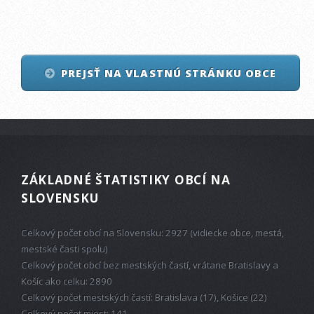
PREJSŤ NA VLASTNÚ STRÁNKU OBCE
ZÁKLADNÉ ŠTATISTIKY OBCÍ NA
SLOVENSKU
Celkový počet obcí na Slovensku: 2927 (vidiecke obce, mestá,
mestské časti spolu)
Celkový počet obcí bez mestských častí, vrátane Bratislavy a
Košíc ako celku: 2890
Celkový počet mestských častí: Bratislava (17), Košice (22)
Celkový počet miest: 141