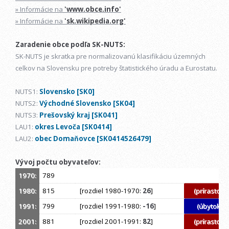
» Informácie na
'www.obce.info'
» Informácie na
'sk.wikipedia.org'
Zaradenie obce podľa SK-NUTS:
SK-NUTS je skratka pre normalizovanú klasifikáciu územných
celkov na Slovensku pre potreby štatistického úradu a Eurostatu.
NUTS1:
Slovensko [SK0]
NUTS2:
Východné Slovensko [SK04]
NUTS3:
Prešovský kraj [SK041]
LAU1:
okres Levoča [SK0414]
LAU2:
obec Domaňovce [SK0414526479]
Vývoj počtu obyvateľov:
1970:
789
1980:
815
[rozdiel 1980-1970:
26
]
(prírastok)
1991:
799
[rozdiel 1991-1980:
-16
]
(úbytok)
2001:
881
[rozdiel 2001-1991:
82
]
(prírastok)