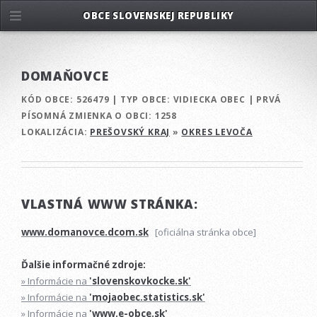
OBCE SLOVENSKEJ REPUBLIKY
DOMAŇOVCE
KÓD OBCE:
526479
|
TYP OBCE:
VIDIECKA OBEC
|
PRVÁ
PÍSOMNÁ ZMIENKA O OBCI:
1258
LOKALIZÁCIA:
PREŠOVSKÝ KRAJ
»
OKRES LEVOČA
VLASTNÁ WWW STRÁNKA:
www.domanovce.dcom.sk
[oficiálna stránka obce]
Ďalšie informačné zdroje:
» Informácie na
'slovenskovkocke.sk'
» Informácie na
'mojaobec.statistics.sk'
» Informácie na
'www.e-obce.sk'