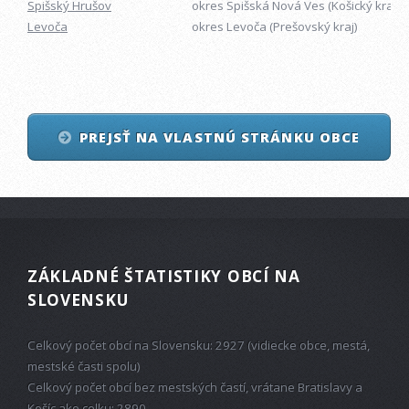
Spišský Hrušov
okres Spišská Nová Ves (Košický kraj)
Levoča
okres Levoča (Prešovský kraj)
PREJSŤ NA VLASTNÚ STRÁNKU OBCE
ZÁKLADNÉ ŠTATISTIKY OBCÍ NA
SLOVENSKU
Celkový počet obcí na Slovensku: 2927 (vidiecke obce, mestá,
mestské časti spolu)
Celkový počet obcí bez mestských častí, vrátane Bratislavy a
Košíc ako celku: 2890