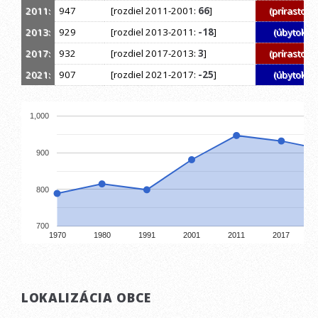
2011:
947
[rozdiel 2011-2001:
66
]
(prírastok)
2013:
929
[rozdiel 2013-2011:
-18
]
(úbytok)
2017:
932
[rozdiel 2017-2013:
3
]
(prírastok)
2021:
907
[rozdiel 2021-2017:
-25
]
(úbytok)
1,000
900
800
700
1970
1980
1991
2001
2011
2017
LOKALIZÁCIA OBCE