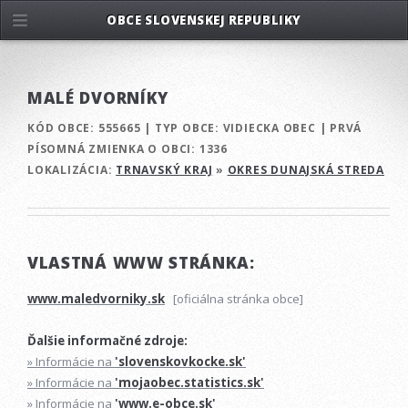
OBCE SLOVENSKEJ REPUBLIKY
MALÉ DVORNÍKY
KÓD OBCE:
555665
|
TYP OBCE:
VIDIECKA OBEC
|
PRVÁ
PÍSOMNÁ ZMIENKA O OBCI:
1336
LOKALIZÁCIA:
TRNAVSKÝ KRAJ
»
OKRES DUNAJSKÁ STREDA
VLASTNÁ WWW STRÁNKA:
www.maledvorniky.sk
[oficiálna stránka obce]
Ďalšie informačné zdroje:
» Informácie na
'slovenskovkocke.sk'
» Informácie na
'mojaobec.statistics.sk'
» Informácie na
'www.e-obce.sk'