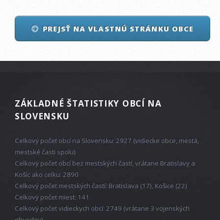
PREJSŤ NA VLASTNÚ STRÁNKU OBCE
ZÁKLADNÉ ŠTATISTIKY OBCÍ NA
SLOVENSKU
Celkový počet obcí na Slovensku: 2927 (vidiecke obce, mestá,
mestské časti spolu)
Celkový počet obcí bez mestských častí, vrátane Bratislavy a
Košíc ako celku: 2890
Celkový počet mestských častí: Bratislava (17), Košice (22)
Celkový počet miest: 141
Celkový počet vidieckych obcí: 2749 (vrátane 3 vojenských
obvodov)