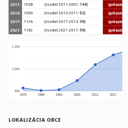
2011:
1038
[rozdiel 2011-2001:
144
]
(prírastok)
2013:
1090
[rozdiel 2013-2011:
52
]
(prírastok)
2017:
1126
[rozdiel 2017-2013:
36
]
(prírastok)
2021:
1182
[rozdiel 2021-2017:
56
]
(prírastok)
1,200
1,000
800
1970
1980
1991
2001
2011
2017
LOKALIZÁCIA OBCE