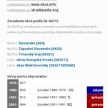
» Informácie na
'www.obce.info'
» Informácie na
'sk.wikipedia.org'
Zaradenie obce podľa SK-NUTS:
SK-NUTS je skratka pre normalizovanú klasifikáciu územných
celkov na Slovensku pre potreby štatistického úradu a Eurostatu.
NUTS1:
Slovensko [SK0]
NUTS2:
Západné Slovensko [SK02]
NUTS3:
Trnavský kraj [SK021]
LAU1:
okres Dunajská Streda [SK0211]
LAU2:
obec Malé Dvorníky [SK0211555665]
Vývoj počtu obyvateľov:
1970:
827
1980:
805
[rozdiel 1980-1970:
-22
]
(úbytok)
1991:
812
[rozdiel 1991-1980:
7
]
(prírastok)
2001:
894
[rozdiel 2001-1991:
82
]
(prírastok)