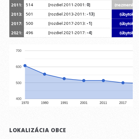
2011:
514
[rozdiel 2011-2001:
0
]
(nezmenil sa
2013:
501
[rozdiel 2013-2011:
-13
]
(úbytok)
2017:
500
[rozdiel 2017-2013:
-1
]
(úbytok)
2021:
496
[rozdiel 2021-2017:
-4
]
(úbytok)
700
600
500
400
1970
1980
1991
2001
2011
2017
LOKALIZÁCIA OBCE