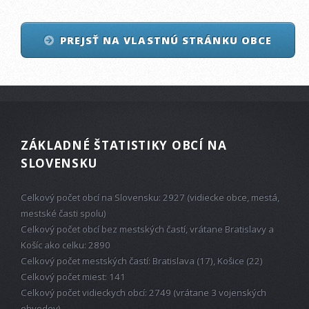
PREJSŤ NA VLASTNÚ STRÁNKU OBCE
ZÁKLADNÉ ŠTATISTIKY OBCÍ NA
SLOVENSKU
Celkový počet obcí na Slovensku: 2927 (vidiecke obce, mestá,
mestské časti spolu)
Celkový počet obcí bez mestských častí, vrátane Bratislavy a
Košíc ako celku: 2890
Celkový počet mestských častí: Bratislava (17), Košice (22)
Celkový počet miest: 141
Celkový počet vidieckych obcí: 2749 (vrátane 3 vojenských
obvodov)