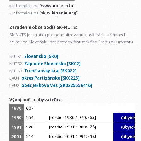
» Informácie na
'www.obce.info'
» Informácie na
'sk.wikipedia.org'
Zaradenie obce podľa SK-NUTS:
SK-NUTS je skratka pre normalizovanú klasifikáciu územných
celkov na Slovensku pre potreby štatistického úradu a Eurostatu.
NUTS1:
Slovensko [SK0]
NUTS2:
Západné Slovensko [SK02]
NUTS3:
Trenčiansky kraj [SK022]
LAU1:
okres Partizánske [SK0225]
LAU2:
obec Ješkova Ves [SK0225556416]
Vývoj počtu obyvateľov:
1970:
607
1980:
554
[rozdiel 1980-1970:
-53
]
(úbytok)
1991:
526
[rozdiel 1991-1980:
-28
]
(úbytok)
2001:
514
[rozdiel 2001-1991:
-12
]
(úbytok)