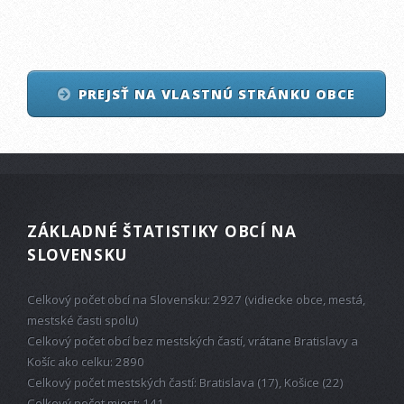
PREJSŤ NA VLASTNÚ STRÁNKU OBCE
ZÁKLADNÉ ŠTATISTIKY OBCÍ NA
SLOVENSKU
Celkový počet obcí na Slovensku: 2927 (vidiecke obce, mestá,
mestské časti spolu)
Celkový počet obcí bez mestských častí, vrátane Bratislavy a
Košíc ako celku: 2890
Celkový počet mestských častí: Bratislava (17), Košice (22)
Celkový počet miest: 141