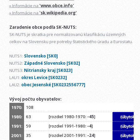
» Informácie na
'www.obce.info'
» Informácie na
'sk.wikipedia.org'
Zaradenie obce podľa SK-NUTS:
SK-NUTS je skratka pre normalizovanú klasifikáciu územných
celkov na Slovensku pre potreby štatistického úradu a Eurostatu.
NUTS1:
Slovensko [SK0]
NUTS2:
Západné Slovensko [SK02]
NUTS3:
Nitriansky kraj [SK023]
LAU1:
okres Levice [SK0232]
LAU2:
obec Jesenské [SK0232556777]
Vývoj počtu obyvateľov:
1970:
108
1980:
63
[rozdiel 1980-1970:
-45
]
(úbytok)
1991:
59
[rozdiel 1991-1980:
-4
]
(úbytok)
2001:
35
[rozdiel 2001-1991:
-24
]
(úbytok)