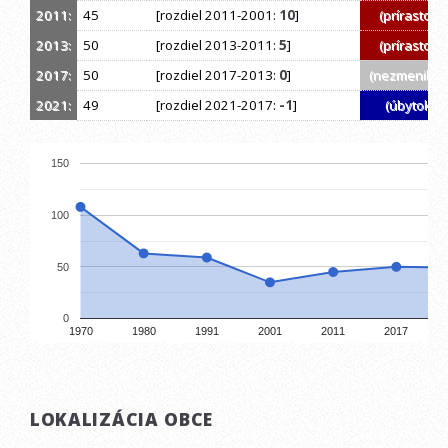
2011:
45
[rozdiel 2011-2001:
10
]
(prírastok)
2013:
50
[rozdiel 2013-2011:
5
]
(prírastok)
2017:
50
[rozdiel 2017-2013:
0
]
(nezmenil sa
2021:
49
[rozdiel 2021-2017:
-1
]
(úbytok)
150
100
50
0
1970
1980
1991
2001
2011
2017
LOKALIZÁCIA OBCE