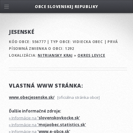
OBCE SLOVENSKEJ REPUBLIKY
JESENSKÉ
KÓD OBCE:
556777
|
TYP OBCE:
VIDIECKA OBEC
|
PRVÁ
PÍSOMNÁ ZMIENKA O OBCI:
1292
LOKALIZÁCIA:
NITRIANSKY KRAJ
»
OKRES LEVICE
VLASTNÁ WWW STRÁNKA:
www.obecjesenske.sk/
[oficiálna stránka obce]
Ďalšie informačné zdroje:
» Informácie na
'slovenskovkocke.sk'
» Informácie na
'mojaobec.statistics.sk'
» Informácie na
'www.e-obce.sk'