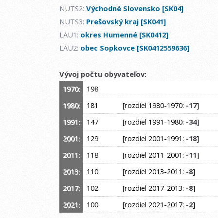
NUTS2:
Východné Slovensko [SK04]
NUTS3:
Prešovský kraj [SK041]
LAU1:
okres Humenné [SK0412]
LAU2:
obec Sopkovce [SK0412559636]
Vývoj počtu obyvateľov:
1970:
198
1980:
181
[rozdiel 1980-1970:
-17
]
1991:
147
[rozdiel 1991-1980:
-34
]
2001:
129
[rozdiel 2001-1991:
-18
]
2011:
118
[rozdiel 2011-2001:
-11
]
2013:
110
[rozdiel 2013-2011:
-8
]
2017:
102
[rozdiel 2017-2013:
-8
]
2021:
100
[rozdiel 2021-2017:
-2
]