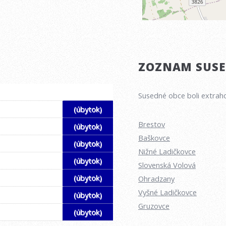
ZOZNAM SUSED
Susedné obce boli extraho
(úbytok)
Brestov
(úbytok)
Baškovce
(úbytok)
Nižné Ladičkovce
(úbytok)
Slovenská Volová
(úbytok)
Ohradzany
Vyšné Ladičkovce
(úbytok)
Gruzovce
(úbytok)