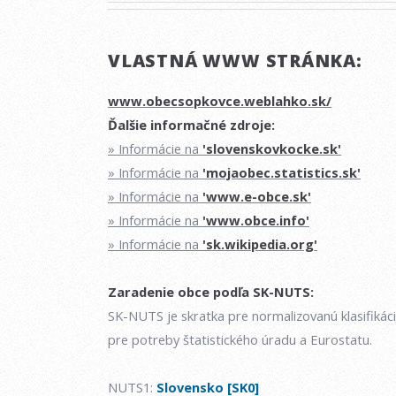
VLASTNÁ WWW STRÁNKA:
www.obecsopkovce.weblahko.sk/
Ďalšie informačné zdroje:
» Informácie na
'slovenskovkocke.sk'
» Informácie na
'mojaobec.statistics.sk'
» Informácie na
'www.e-obce.sk'
» Informácie na
'www.obce.info'
» Informácie na
'sk.wikipedia.org'
Zaradenie obce podľa SK-NUTS:
SK-NUTS je skratka pre normalizovanú klasifikác
pre potreby štatistického úradu a Eurostatu.
NUTS1:
Slovensko [SK0]