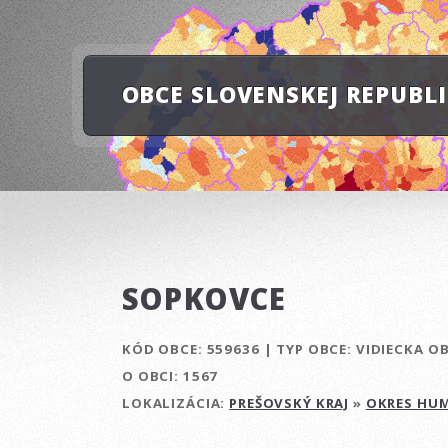
OBCE SLOVENSKEJ REPUBL
SOPKOVCE
KÓD OBCE:
559636
|
TYP OBCE:
VIDIECKA O
O OBCI:
1567
LOKALIZÁCIA:
PREŠOVSKÝ KRAJ
»
OKRES HU