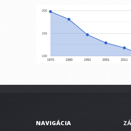
200
150
100
1970
1980
1991
2001
2011
NAVIGÁCIA
ZÁ