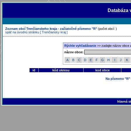
Databáza 
Zoznam obcí Trenčianskeho kraja - začiatočné písmeno "R"
(počet obcí: )
späť na úvodnú stránku [ Trenčiansky kraj ]
Rýchle vyhľadávanie
>> zadajte názov obce
názov obce:
A
B
C
D
E
F
G
H
I
J
K
id
kód okresu
kod obce
Na písmeno "R" 
hlavná st