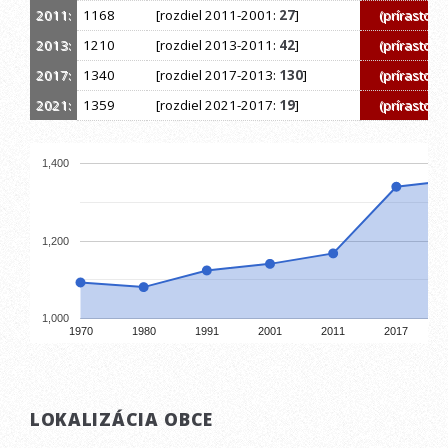
2011:
1168
[rozdiel 2011-2001:
27
]
(prírastok)
2013:
1210
[rozdiel 2013-2011:
42
]
(prírastok)
2017:
1340
[rozdiel 2017-2013:
130
]
(prírastok)
2021:
1359
[rozdiel 2021-2017:
19
]
(prírastok)
1,400
1,200
1,000
1970
1980
1991
2001
2011
2017
LOKALIZÁCIA OBCE