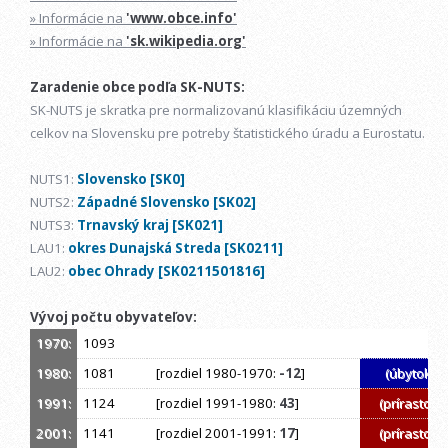
» Informácie na
'www.obce.info'
» Informácie na
'sk.wikipedia.org'
Zaradenie obce podľa SK-NUTS:
SK-NUTS je skratka pre normalizovanú klasifikáciu územných
celkov na Slovensku pre potreby štatistického úradu a Eurostatu.
NUTS1:
Slovensko [SK0]
NUTS2:
Západné Slovensko [SK02]
NUTS3:
Trnavský kraj [SK021]
LAU1:
okres Dunajská Streda [SK0211]
LAU2:
obec Ohrady [SK0211501816]
Vývoj počtu obyvateľov:
1970:
1093
1980:
1081
[rozdiel 1980-1970:
-12
]
(úbytok)
1991:
1124
[rozdiel 1991-1980:
43
]
(prírastok)
2001:
1141
[rozdiel 2001-1991:
17
]
(prírastok)