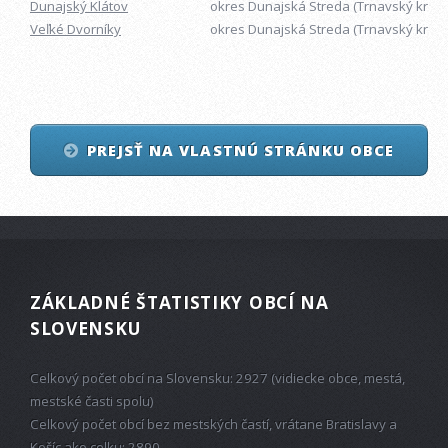
Dunajský Klátov
okres Dunajská Streda (Trnavský kraj)
Veľké Dvorníky
okres Dunajská Streda (Trnavský kraj)
PREJSŤ NA VLASTNÚ STRÁNKU OBCE
ZÁKLADNÉ ŠTATISTIKY OBCÍ NA
SLOVENSKU
Celkový počet obcí na Slovensku: 2927 (vidiecke obce, mestá,
mestské časti spolu)
Celkový počet obcí bez mestských častí, vrátane Bratislavy a
Košíc ako celku: 2890