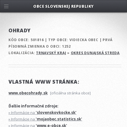
OBCE SLOVENSKEJ REPUBLIKY
OHRADY
KÓD OBCE:
501816
|
TYP OBCE:
VIDIECKA OBEC
|
PRVÁ
PÍSOMNÁ ZMIENKA O OBCI:
1252
LOKALIZÁCIA:
TRNAVSKÝ KRAJ
»
OKRES DUNAJSKÁ STREDA
VLASTNÁ WWW STRÁNKA:
www.obecohrady.sk
[oficiálna stránka obce]
Ďalšie informačné zdroje:
» Informácie na
'slovenskovkocke.sk'
» Informácie na
'mojaobec.statistics.sk'
» Informácie na
'www.e-obce.sk'