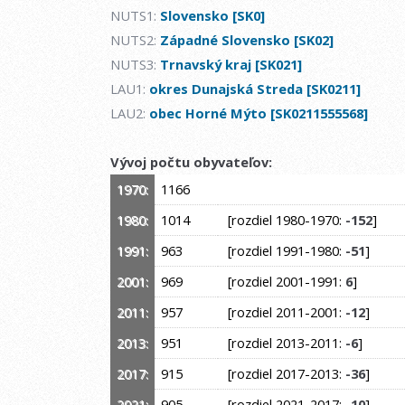
NUTS1:
Slovensko [SK0]
NUTS2:
Západné Slovensko [SK02]
NUTS3:
Trnavský kraj [SK021]
LAU1:
okres Dunajská Streda [SK0211]
LAU2:
obec Horné Mýto [SK0211555568]
Vývoj počtu obyvateľov:
1970:
1166
1980:
1014
[rozdiel 1980-1970:
-152
]
1991:
963
[rozdiel 1991-1980:
-51
]
2001:
969
[rozdiel 2001-1991:
6
]
2011:
957
[rozdiel 2011-2001:
-12
]
2013:
951
[rozdiel 2013-2011:
-6
]
2017:
915
[rozdiel 2017-2013:
-36
]
2021:
905
[rozdiel 2021-2017:
-10
]