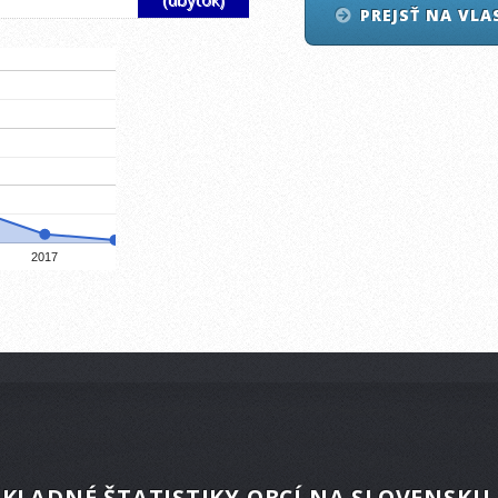
PREJSŤ NA VL
2017
KLADNÉ ŠTATISTIKY OBCÍ NA SLOVENSKU