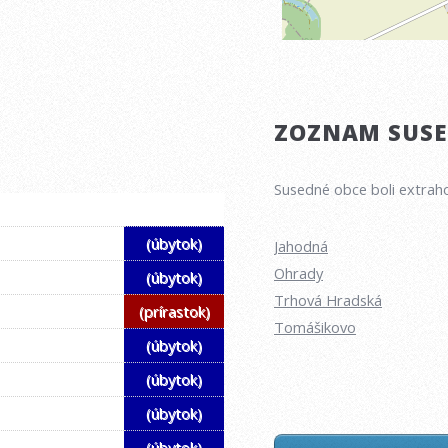
ZOZNAM SUSED
Susedné obce boli extraho
(úbytok)
Jahodná
Ohrady
(úbytok)
Trhová Hradská
(prírastok)
Tomášikovo
(úbytok)
(úbytok)
(úbytok)
(úbytok)