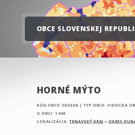
OBCE SLOVENSKEJ REPUBL
HORNÉ MÝTO
KÓD OBCE:
555568
|
TYP OBCE:
VIDIECKA O
O OBCI:
1406
LOKALIZÁCIA:
TRNAVSKÝ KRAJ
»
OKRES DUN