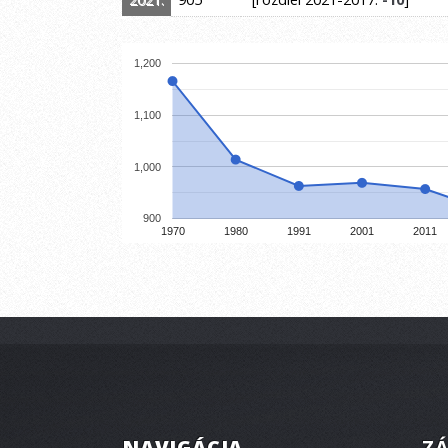
1,200
1,100
1,000
900
1970
1980
1991
2001
2011
NAVIGÁCIA
ZÁ