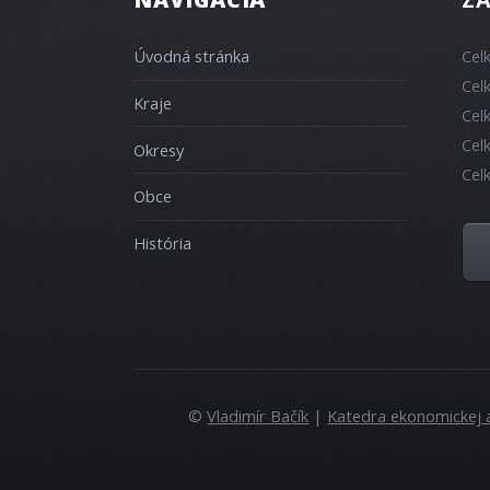
Úvodná stránka
Cel
Cel
Kraje
Cel
Cel
Okresy
Cel
Obce
História
©
Vladimír Bačík
|
Katedra ekonomickej 