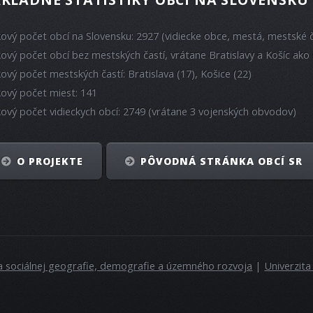
kový počet obcí na Slovensku: 2927 (vidiecke obce, mestá, mestské č
kový počet obcí bez mestských častí, vrátane Bratislavy a Košíc ako 
kový počet mestských častí: Bratislava (17), Košice (22)
kový počet miest: 141
kový počet vidieckych obcí: 2749 (vrátane 3 vojenských obvodov)
O PROJEKTE
PÔVODNÁ STRÁNKA OBCÍ SR
a sociálnej geografie, demografie a územného rozvoja
|
Univerzit