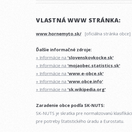
VLASTNÁ WWW STRÁNKA:
www.hornemyto.sk/
[oficiálna stránka obce]
Ďalšie informačné zdroje:
» Informácie na
'slovenskovkocke.sk'
» Informácie na
'mojaobec.statistics.sk'
» Informácie na
'www.e-obce.sk'
» Informácie na
'www.obce.info'
» Informácie na
'sk.wikipedia.org'
Zaradenie obce podľa SK-NUTS:
SK-NUTS je skratka pre normalizovanú klasifikác
pre potreby štatistického úradu a Eurostatu.