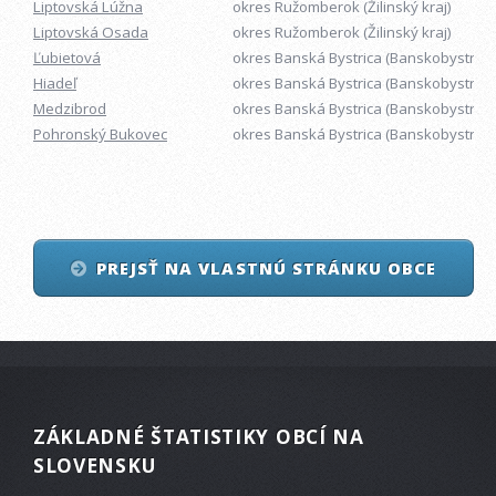
Liptovská Lúžna
okres Ružomberok (Žilinský kraj)
Liptovská Osada
okres Ružomberok (Žilinský kraj)
Ľubietová
okres Banská Bystrica (Banskobystrický
Hiadeľ
okres Banská Bystrica (Banskobystrický
Medzibrod
okres Banská Bystrica (Banskobystrický
Pohronský Bukovec
okres Banská Bystrica (Banskobystrický
PREJSŤ NA VLASTNÚ STRÁNKU OBCE
ZÁKLADNÉ ŠTATISTIKY OBCÍ NA
SLOVENSKU