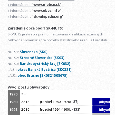
» Informácie na
'www.e-obce.sk'
» Informácie na
'www.obce.info'
» Informácie na
'sk.wikipedia.org'
Zaradenie obce podľa SK-NUTS:
SK-NUTS je skratka pre normalizovanú klasifikáciu územných
celkov na Slovensku pre potreby štatistického úradu a Eurostatu.
NUTS1:
Slovensko [SK0]
NUTS2:
Stredné Slovensko [SK03]
NUTS3:
Banskobystrický kraj [SK032]
LAU1:
okres Banská Bystrica [SK0321]
LAU2:
obec Brusno [SK0321508675]
Vývoj počtu obyvateľov:
1970:
2305
1980:
2218
[rozdiel 1980-1970:
-87
]
(úbytok)
1991:
2086
[rozdiel 1991-1980:
-132
]
(úbytok)