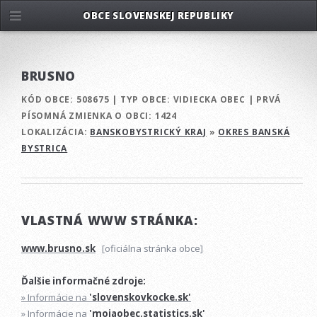
OBCE SLOVENSKEJ REPUBLIKY
BRUSNO
KÓD OBCE:
508675
|
TYP OBCE:
VIDIECKA OBEC
|
PRVÁ
PÍSOMNÁ ZMIENKA O OBCI:
1424
LOKALIZÁCIA:
BANSKOBYSTRICKÝ KRAJ
»
OKRES BANSKÁ
BYSTRICA
VLASTNÁ WWW STRÁNKA:
www.brusno.sk
[oficiálna stránka obce]
Ďalšie informačné zdroje:
» Informácie na
'slovenskovkocke.sk'
» Informácie na
'mojaobec.statistics.sk'