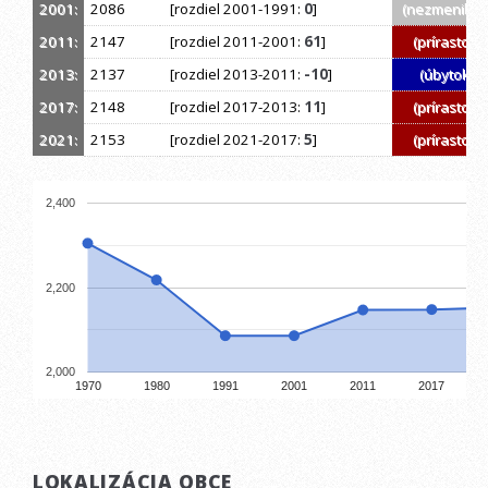
2001:
2086
[rozdiel 2001-1991:
0
]
(nezmenil sa
2011:
2147
[rozdiel 2011-2001:
61
]
(prírastok)
2013:
2137
[rozdiel 2013-2011:
-10
]
(úbytok)
2017:
2148
[rozdiel 2017-2013:
11
]
(prírastok)
2021:
2153
[rozdiel 2021-2017:
5
]
(prírastok)
2,400
2,200
2,000
1970
1980
1991
2001
2011
2017
LOKALIZÁCIA OBCE