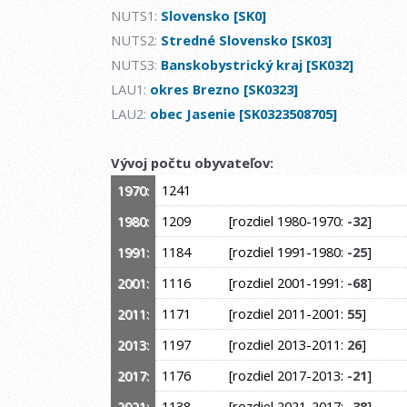
NUTS1:
Slovensko [SK0]
NUTS2:
Stredné Slovensko [SK03]
NUTS3:
Banskobystrický kraj [SK032]
LAU1:
okres Brezno [SK0323]
LAU2:
obec Jasenie [SK0323508705]
Vývoj počtu obyvateľov:
1970:
1241
1980:
1209
[rozdiel 1980-1970:
-32
]
1991:
1184
[rozdiel 1991-1980:
-25
]
2001:
1116
[rozdiel 2001-1991:
-68
]
2011:
1171
[rozdiel 2011-2001:
55
]
2013:
1197
[rozdiel 2013-2011:
26
]
2017:
1176
[rozdiel 2017-2013:
-21
]
2021:
1138
[rozdiel 2021-2017:
-38
]