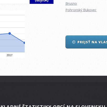
Brusno
Pohronský Bukovec
PREJSŤ NA VL
2017
KLADNÉ ŠTATISTIKY OBCÍ NA SLOVENSKU