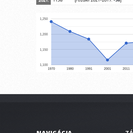
1,250
1,200
1,150
1,100
1970
1980
1991
2001
2011
NAVIGÁCIA
ZÁ