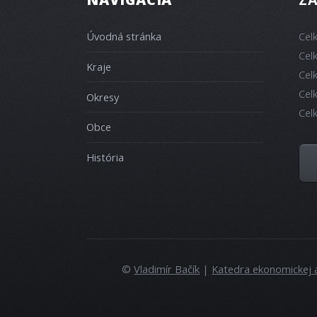
Úvodná stránka
Cel
Cel
Kraje
Cel
Cel
Okresy
Cel
Obce
História
©
Vladimír Bačík
|
Katedra ekonomickej 