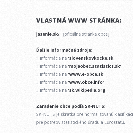
VLASTNÁ WWW STRÁNKA:
jasenie.sk/
[oficiálna stránka obce]
Ďalšie informačné zdroje:
» Informácie na
'slovenskovkocke.sk'
» Informácie na
'mojaobec.statistics.sk'
» Informácie na
'www.e-obce.sk'
» Informácie na
'www.obce.info'
» Informácie na
'sk.wikipedia.org'
Zaradenie obce podľa SK-NUTS:
SK-NUTS je skratka pre normalizovanú klasifikác
pre potreby štatistického úradu a Eurostatu.