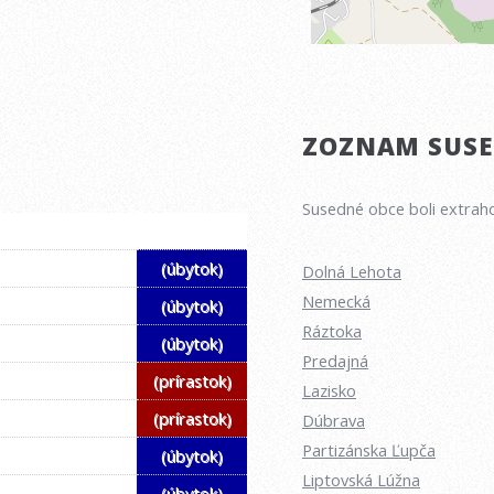
ZOZNAM SUSED
Susedné obce boli extraho
(úbytok)
Dolná Lehota
Nemecká
(úbytok)
Ráztoka
(úbytok)
Predajná
(prírastok)
Lazisko
(prírastok)
Dúbrava
Partizánska Ľupča
(úbytok)
Liptovská Lúžna
(úbytok)