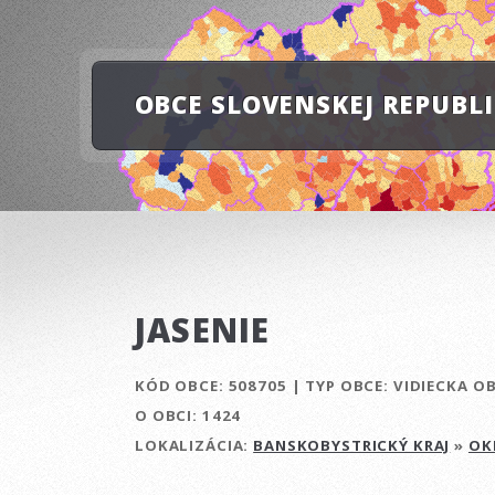
OBCE SLOVENSKEJ REPUBL
JASENIE
KÓD OBCE:
508705
|
TYP OBCE:
VIDIECKA O
O OBCI:
1424
LOKALIZÁCIA:
BANSKOBYSTRICKÝ KRAJ
»
OK