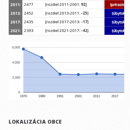
2011:
2477
[rozdiel 2011-2001:
92
]
(prírastok)
2013:
2452
[rozdiel 2013-2011:
-25
]
(úbytok)
2017:
2435
[rozdiel 2017-2013:
-17
]
(úbytok)
2021:
2393
[rozdiel 2021-2017:
-42
]
(úbytok)
6,000
4,000
2,000
0
1970
1980
1991
2001
2011
2017
LOKALIZÁCIA OBCE