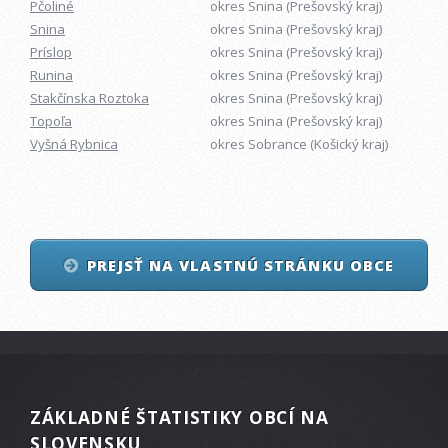
Pčoliné
okres Snina (Prešovský kraj)
Snina
okres Snina (Prešovský kraj)
Príslop
okres Snina (Prešovský kraj)
Runina
okres Snina (Prešovský kraj)
Stakčínska Roztoka
okres Snina (Prešovský kraj)
Topoľa
okres Snina (Prešovský kraj)
Vyšná Rybnica
okres Sobrance (Košický kraj)
PREJSŤ NA VLASTNÚ STRÁNKU OBCE
ZÁKLADNÉ ŠTATISTIKY OBCÍ NA
SLOVENSKU