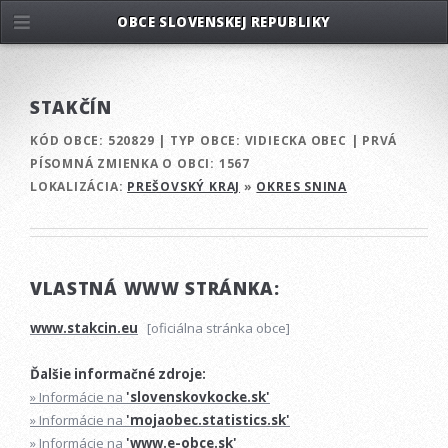
OBCE SLOVENSKEJ REPUBLIKY
STAKČÍN
KÓD OBCE:
520829
|
TYP OBCE:
VIDIECKA OBEC
|
PRVÁ
PÍSOMNÁ ZMIENKA O OBCI:
1567
LOKALIZÁCIA:
PREŠOVSKÝ KRAJ
»
OKRES SNINA
VLASTNÁ WWW STRÁNKA:
www.stakcin.eu
[oficiálna stránka obce]
Ďalšie informačné zdroje:
» Informácie na
'slovenskovkocke.sk'
» Informácie na
'mojaobec.statistics.sk'
» Informácie na
'www.e-obce.sk'