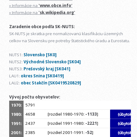
» Informácie na
'www.obce.info'
» Informácie na
'sk.wikipedia.org'
Zaradenie obce podľa SK-NUTS:
SK-NUTS je skratka pre normalizovanú klasifikáciu územných
celkov na Slovensku pre potreby štatistického úradu a Eurostatu.
NUTS1:
Slovensko [SK0]
NUTS2:
Východné Slovensko [SK04]
NUTS3:
Prešovský kraj [SK041]
LAU1:
okres Snina [SK0419]
LAU2:
obec Stakčín [SK0419520829]
Vývoj počtu obyvateľov:
1970:
5791
1980:
4658
[rozdiel 1980-1970:
-1133
]
(úbytok)
1991:
2437
[rozdiel 1991-1980:
-2221
]
(úbytok)
2001:
2385
[rozdiel 2001-1991:
-52
]
(úbytok)