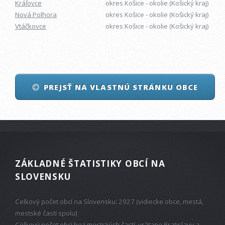
Kráľovce
okres Košice - okolie (Košický kraj)
Nová Polhora
okres Košice - okolie (Košický kraj)
Vtáčkovce
okres Košice - okolie (Košický kraj)
PREJSŤ NA VLASTNÚ STRÁNKU OBCE
ZÁKLADNÉ ŠTATISTIKY OBCÍ NA
SLOVENSKU
Celkový počet obcí na Slovensku: 2927 (vidiecke obce, mestá,
mestské časti spolu)
Celkový počet obcí bez mestských častí, vrátane Bratislavy a