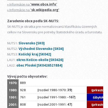
» Informácie na
'www.obce.info'
» Informácie na
'sk.wikipedia.org'
Zaradenie obce podľa SK-NUTS:
SK-NUTS je skratka pre normalizovanú klasifikáciu územných
celkov na Slovensku pre potreby štatistického úradu a Eurostatu.
NUTS1:
Slovensko [SK0]
NUTS2:
Východné Slovensko [SK04]
NUTS3:
Košický kraj [SK042]
LAU1:
okres Košice-okolie [SK0426]
LAU2:
obec Ploské [SK0426521884]
Vývoj počtu obyvateľov:
1970:
889
1980:
928
[rozdiel 1980-1970:
39
]
(prírastok)
1991:
761
[rozdiel 1991-1980:
-167
]
(úbytok)
2001:
808
[rozdiel 2001-1991:
47
]
(prírastok)