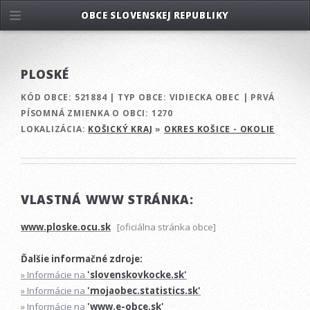
OBCE SLOVENSKEJ REPUBLIKY
PLOSKÉ
KÓD OBCE:
521884
|
TYP OBCE:
VIDIECKA OBEC
|
PRVÁ
PÍSOMNÁ ZMIENKA O OBCI:
1270
LOKALIZÁCIA:
KOŠICKÝ KRAJ
»
OKRES KOŠICE - OKOLIE
VLASTNÁ WWW STRÁNKA:
www.ploske.ocu.sk
[oficiálna stránka obce]
Ďalšie informačné zdroje:
» Informácie na
'slovenskovkocke.sk'
» Informácie na
'mojaobec.statistics.sk'
» Informácie na
'www.e-obce.sk'