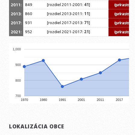
2011:
849
[rozdiel 2011-2001:
41
]
(prírastok)
2013:
860
[rozdiel 2013-2011:
11
]
(prírastok)
2017:
931
[rozdiel 2017-2013:
71
]
(prírastok)
2021:
952
[rozdiel 2021-2017:
21
]
(prírastok)
1,000
900
800
700
1970
1980
1991
2001
2011
2017
LOKALIZÁCIA OBCE