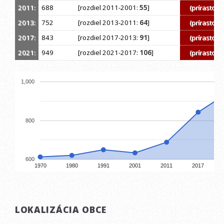
2011:
688
[rozdiel 2011-2001:
55
]
(prírastok)
2013:
752
[rozdiel 2013-2011:
64
]
(prírastok)
2017:
843
[rozdiel 2017-2013:
91
]
(prírastok)
2021:
949
[rozdiel 2021-2017:
106
]
(prírastok)
1,000
800
600
1970
1980
1991
2001
2011
2017
LOKALIZÁCIA OBCE