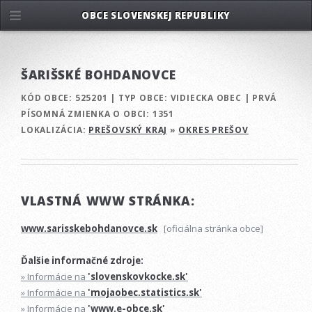
OBCE SLOVENSKEJ REPUBLIKY
ŠARIŠSKÉ BOHDANOVCE
KÓD OBCE:
525201
|
TYP OBCE:
VIDIECKA OBEC
|
PRVÁ
PÍSOMNÁ ZMIENKA O OBCI:
1351
LOKALIZÁCIA:
PREŠOVSKÝ KRAJ
»
OKRES PREŠOV
VLASTNÁ WWW STRÁNKA:
www.sarisskebohdanovce.sk
[oficiálna stránka obce]
Ďalšie informačné zdroje:
» Informácie na
'slovenskovkocke.sk'
» Informácie na
'mojaobec.statistics.sk'
» Informácie na
'www.e-obce.sk'