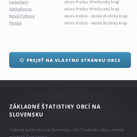
Lemešany
okres Prešov (Prešovský kraj)
Varhaňovce
okres Prešov (Prešovský kraj)
Nová Polhora
okres Košice - okolie (Košický kraj)
Ploské
okres Košice - okolie (Košický kraj)
PREJSŤ NA VLASTNÚ STRÁNKU OBCE
ZÁKLADNÉ ŠTATISTIKY OBCÍ NA
SLOVENSKU
Celkový počet obcí na Slovensku: 2927 (vidiecke obce, mestá,
mestské časti spolu)