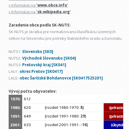
» Informácie na
'www.obce.info'
» Informácie na
'sk.wikipedia.org'
Zaradenie obce podľa SK-NUTS:
SK-NUTS je skratka pre normalizovanú klasifikáciu územných
celkov na Slovensku pre potreby štatistického úradu a Eurostatu.
NUTS1:
Slovensko [SK0]
NUTS2:
Východné Slovensko [SK04]
NUTS3:
Prešovský kraj [SK041]
LAU1:
okres Prešov [SK0417]
LAU2:
obec Šarišské Bohdanovce [SK0417525201]
Vývoj počtu obyvateľov:
1970:
612
1980:
620
[rozdiel 1980-1970:
8
]
(prírastok)
1991:
649
[rozdiel 1991-1980:
29
]
(prírastok)
2001:
633
[rozdiel 2001-1991:
-16
]
(úbytok)