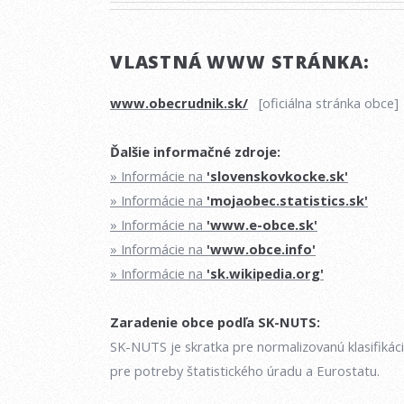
VLASTNÁ WWW STRÁNKA:
www.obecrudnik.sk/
[oficiálna stránka obce]
Ďalšie informačné zdroje:
» Informácie na
'slovenskovkocke.sk'
» Informácie na
'mojaobec.statistics.sk'
» Informácie na
'www.e-obce.sk'
» Informácie na
'www.obce.info'
» Informácie na
'sk.wikipedia.org'
Zaradenie obce podľa SK-NUTS:
SK-NUTS je skratka pre normalizovanú klasifikác
pre potreby štatistického úradu a Eurostatu.