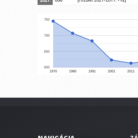
750
700
650
600
1970
1980
1991
2001
2011
NAVIGÁCIA
ZÁ