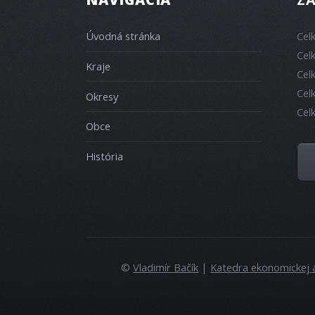
Úvodná stránka
Cel
Cel
Kraje
Cel
Cel
Okresy
Cel
Obce
História
©
Vladimír Bačík
|
Katedra ekonomickej 