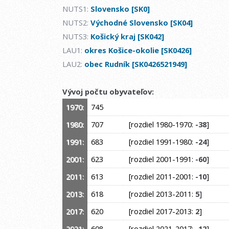
NUTS1:
Slovensko [SK0]
NUTS2:
Východné Slovensko [SK04]
NUTS3:
Košický kraj [SK042]
LAU1:
okres Košice-okolie [SK0426]
LAU2:
obec Rudník [SK0426521949]
Vývoj počtu obyvateľov:
1970:
745
1980:
707
[rozdiel 1980-1970:
-38
]
1991:
683
[rozdiel 1991-1980:
-24
]
2001:
623
[rozdiel 2001-1991:
-60
]
2011:
613
[rozdiel 2011-2001:
-10
]
2013:
618
[rozdiel 2013-2011:
5
]
2017:
620
[rozdiel 2017-2013:
2
]
2021:
608
[rozdiel 2021-2017:
-12
]