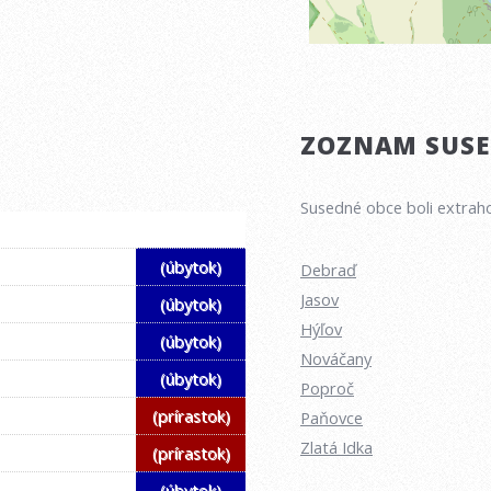
ZOZNAM SUSED
Susedné obce boli extraho
(úbytok)
Debraď
Jasov
(úbytok)
Hýľov
(úbytok)
Nováčany
(úbytok)
Poproč
(prírastok)
Paňovce
Zlatá Idka
(prírastok)
(úbytok)