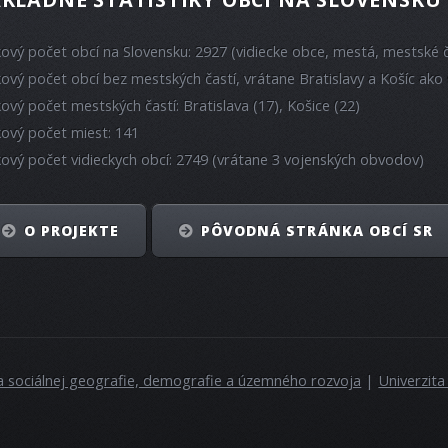
kový počet obcí na Slovensku: 2927 (vidiecke obce, mestá, mestské č
kový počet obcí bez mestských častí, vrátane Bratislavy a Košíc ako 
kový počet mestských častí: Bratislava (17), Košice (22)
kový počet miest: 141
kový počet vidieckych obcí: 2749 (vrátane 3 vojenských obvodov)
O PROJEKTE
PÔVODNÁ STRÁNKA OBCÍ SR
a sociálnej geografie, demografie a územného rozvoja
|
Univerzit