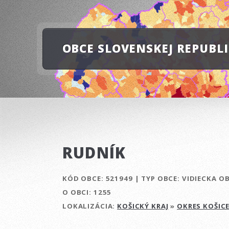
OBCE SLOVENSKEJ REPUBL
RUDNÍK
KÓD OBCE:
521949
|
TYP OBCE:
VIDIECKA O
O OBCI:
1255
LOKALIZÁCIA:
KOŠICKÝ KRAJ
»
OKRES KOŠICE