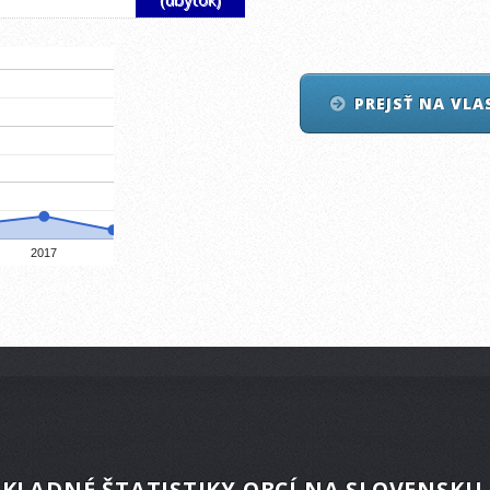
PREJSŤ NA VL
2017
KLADNÉ ŠTATISTIKY OBCÍ NA SLOVENSKU