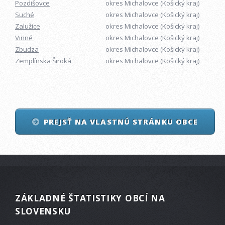
Pozdišovce
okres Michalovce (Košický kraj)
Suché
okres Michalovce (Košický kraj)
Zalužice
okres Michalovce (Košický kraj)
Vinné
okres Michalovce (Košický kraj)
Zbudza
okres Michalovce (Košický kraj)
Zemplínska Široká
okres Michalovce (Košický kraj)
PREJSŤ NA VLASTNÚ STRÁNKU OBCE
ZÁKLADNÉ ŠTATISTIKY OBCÍ NA
SLOVENSKU