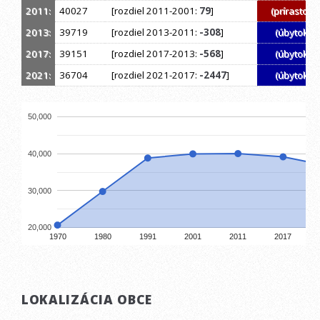
2011:
40027
[rozdiel 2011-2001:
79
]
(prírastok)
2013:
39719
[rozdiel 2013-2011:
-308
]
(úbytok)
2017:
39151
[rozdiel 2017-2013:
-568
]
(úbytok)
2021:
36704
[rozdiel 2021-2017:
-2447
]
(úbytok)
50,000
40,000
30,000
20,000
1970
1980
1991
2001
2011
2017
LOKALIZÁCIA OBCE