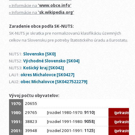
» Informácie na
'www.obce.info'
» Informácie na
'sk.wikipedia.org'
Zaradenie obce podľa SK-NUTS:
SK-NUTS je skratka pre normalizovanú klasifikáciu územných
celkov na Slovensku pre potreby štatistického úradu a Eurostatu.
NUTS1:
Slovensko [SK0]
NUTS2:
Východné Slovensko [SK04]
NUTS3:
Košický kraj [SK042]
LAU1:
okres Michalovce [SK0427]
LAU2:
obec Michalovce [SK0427522279]
Vývoj počtu obyvateľov:
1970:
20655
1980:
29765
[rozdiel 1980-1970:
9110
]
(prírastok)
1991:
38823
[rozdiel 1991-1980:
9058
]
(prírastok)
2001:
39948
[rozdiel 2001-1991:
1125
]
(prírastok)