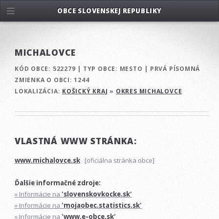
OBCE SLOVENSKEJ REPUBLIKY
MICHALOVCE
KÓD OBCE:
522279
|
TYP OBCE:
MESTO
|
PRVÁ PÍSOMNÁ
ZMIENKA O OBCI:
1244
LOKALIZÁCIA:
KOŠICKÝ KRAJ
»
OKRES MICHALOVCE
VLASTNÁ WWW STRÁNKA:
www.michalovce.sk
[oficiálna stránka obce]
Ďalšie informačné zdroje:
» Informácie na
'slovenskovkocke.sk'
» Informácie na
'mojaobec.statistics.sk'
» Informácie na
'www.e-obce.sk'