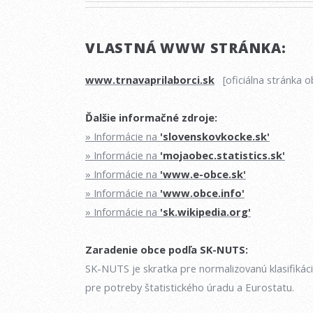
VLASTNÁ WWW STRÁNKA:
www.trnavaprilaborci.sk
[oficiálna stránka o
Ďalšie informačné zdroje:
» Informácie na
'slovenskovkocke.sk'
» Informácie na
'mojaobec.statistics.sk'
» Informácie na
'www.e-obce.sk'
» Informácie na
'www.obce.info'
» Informácie na
'sk.wikipedia.org'
Zaradenie obce podľa SK-NUTS:
SK-NUTS je skratka pre normalizovanú klasifikác
pre potreby štatistického úradu a Eurostatu.