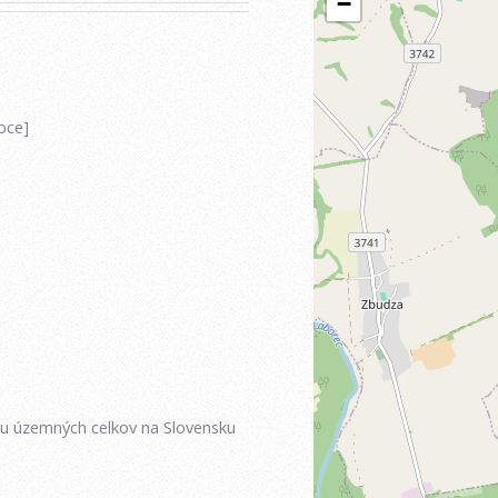
bce]
iu územných celkov na Slovensku