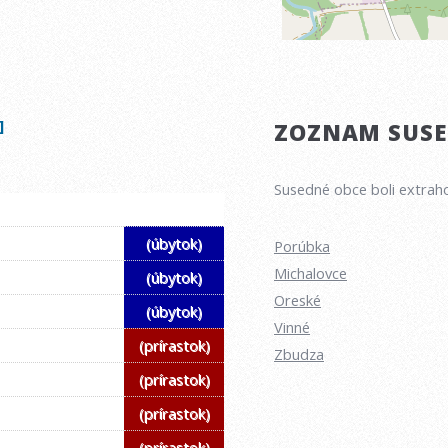
]
ZOZNAM SUSED
Susedné obce boli extraho
(úbytok)
Porúbka
Michalovce
(úbytok)
Oreské
(úbytok)
Vinné
(prírastok)
Zbudza
(prírastok)
(prírastok)
(prírastok)