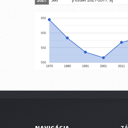
650
600
550
500
1970
1980
1991
2001
2011
NAVIGÁCIA
ZÁ