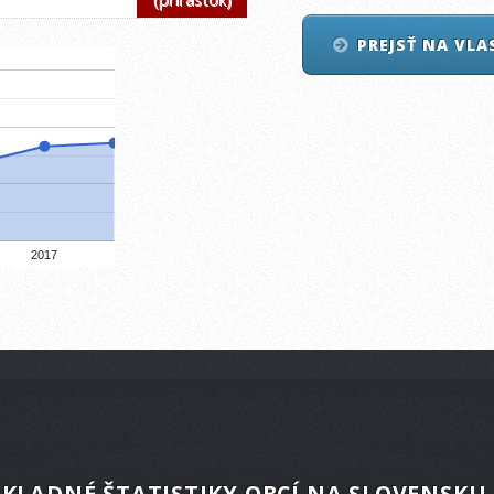
PREJSŤ NA VL
2017
KLADNÉ ŠTATISTIKY OBCÍ NA SLOVENSKU