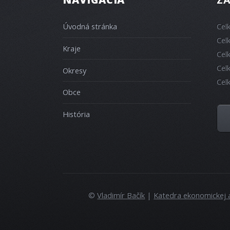
Úvodná stránka
Cel
Cel
Kraje
Cel
Cel
Okresy
Cel
Obce
História
©
Vladimír Bačík
|
Katedra ekonomickej 