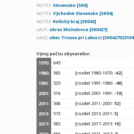
NUTS1:
Slovensko [SK0]
NUTS2:
Východné Slovensko [SK04]
NUTS3:
Košický kraj [SK042]
LAU1:
okres Michalovce [SK0427]
LAU2:
obec Trnava pri Laborci [SK0427523194
Vývoj počtu obyvateľov:
1970:
645
1980:
583
[rozdiel 1980-1970:
-62
]
1991:
535
[rozdiel 1991-1980:
-48
]
2001:
516
[rozdiel 2001-1991:
-19
]
2011:
568
[rozdiel 2011-2001:
52
]
2013:
573
[rozdiel 2013-2011:
5
]
2017:
583
[rozdiel 2017-2013:
10
]
2021:
586
[rozdiel 2021-2017:
3
]