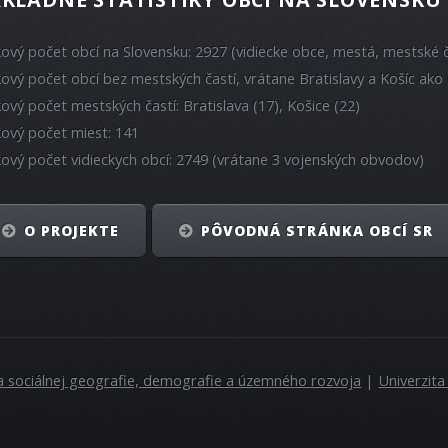
kový počet obcí na Slovensku: 2927 (vidiecke obce, mestá, mestské č
kový počet obcí bez mestských častí, vrátane Bratislavy a Košíc ako 
kový počet mestských častí: Bratislava (17), Košice (22)
kový počet miest: 141
kový počet vidieckych obcí: 2749 (vrátane 3 vojenských obvodov)
O PROJEKTE
PÔVODNÁ STRÁNKA OBCÍ SR
a sociálnej geografie, demografie a územného rozvoja
|
Univerzit