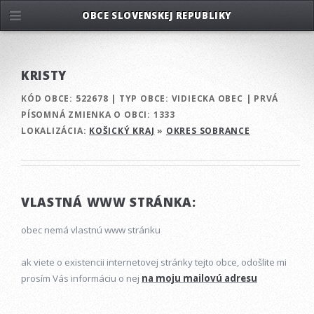
OBCE SLOVENSKEJ REPUBLIKY
KRISTY
KÓD OBCE:
522678
|
TYP OBCE:
VIDIECKA OBEC
|
PRVÁ
PÍSOMNÁ ZMIENKA O OBCI:
1333
LOKALIZÁCIA:
KOŠICKÝ KRAJ
»
OKRES SOBRANCE
VLASTNÁ WWW STRÁNKA:
obec nemá vlastnú www stránku
ak viete o existencii internetovej stránky tejto obce, odošlite mi
prosím Vás informáciu o nej
na moju mailovú adresu