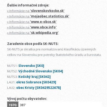
Ďalšie informačné zdroje:
» Informácie na
'slovenskovkocke.sk'
» Informácie na
'mojaobec.statistics.sk'
» Informácie na
'www.e-obce.sk'
» Informácie na
'www.obce.info'
» Informácie na
'sk.wikipedia.org'
Zaradenie obce podľa SK-NUTS:
SK-NUTS je skratka pre normalizovanú klasifikáciu územných
celkov na Slovensku pre potreby štatistického úradu a Eurostatu.
NUTS1:
Slovensko [SK0]
NUTS2:
Východné Slovensko [SK04]
NUTS3:
Košický kraj [SK042]
LAU1:
okres Sobrance [SK0429]
LAU2:
obec Kristy [SK0429522678]
Vývoj počtu obyvateľov:
1970:
387