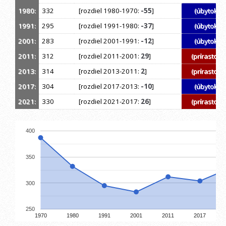
1980:
332
[rozdiel 1980-1970:
-55
]
(úbytok)
1991:
295
[rozdiel 1991-1980:
-37
]
(úbytok)
2001:
283
[rozdiel 2001-1991:
-12
]
(úbytok)
2011:
312
[rozdiel 2011-2001:
29
]
(prírastok)
2013:
314
[rozdiel 2013-2011:
2
]
(prírastok)
2017:
304
[rozdiel 2017-2013:
-10
]
(úbytok)
2021:
330
[rozdiel 2021-2017:
26
]
(prírastok)
400
350
300
250
1970
1980
1991
2001
2011
2017