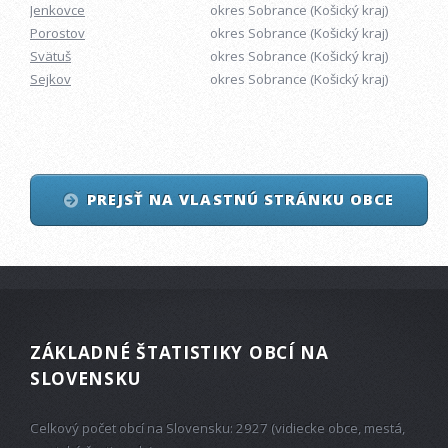
Jenkovce
okres Sobrance (Košický kraj)
Porostov
okres Sobrance (Košický kraj)
Svätuš
okres Sobrance (Košický kraj)
Sejkov
okres Sobrance (Košický kraj)
PREJSŤ NA VLASTNÚ STRÁNKU OBCE
ZÁKLADNÉ ŠTATISTIKY OBCÍ NA
SLOVENSKU
Celkový počet obcí na Slovensku: 2927 (vidiecke obce, mestá,