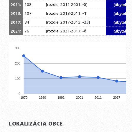
2011:
108
[rozdiel 2011-2001:
-5
]
(úbytok)
2013:
107
[rozdiel 2013-2011:
-1
]
(úbytok)
2017:
84
[rozdiel 2017-2013:
-23
]
(úbytok)
2021:
76
[rozdiel 2021-2017:
-8
]
(úbytok)
300
200
100
0
1970
1980
1991
2001
2011
2017
LOKALIZÁCIA OBCE