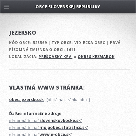
OBCE SLOVENSKEJ REPUBLIKY
JEZERSKO
KÓD OBCE:
523569
|
TYP OBCE:
VIDIECKA OBEC
|
PRVÁ
PÍSOMNÁ ZMIENKA O OBCI:
1611
LOKALIZÁCIA:
PREŠOVSKÝ KRAJ
»
OKRES KEŽMAROK
VLASTNÁ WWW STRÁNKA:
obec.jezersko.sk
[oficiálna stránka obce]
Ďalšie informačné zdroje:
» Informácie na
'slovenskovkocke.sk'
» Informácie na
'mojaobec.statistics.sk'
» Informácie na
'www.e-obce.sk'