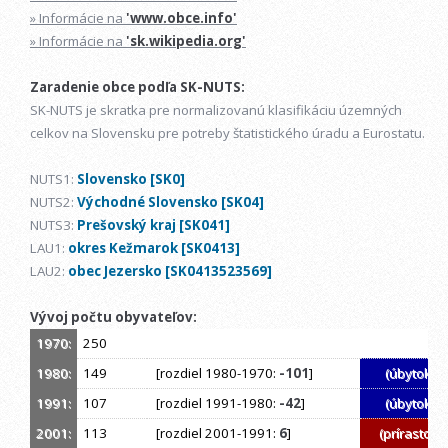
» Informácie na
'www.obce.info'
» Informácie na
'sk.wikipedia.org'
Zaradenie obce podľa SK-NUTS:
SK-NUTS je skratka pre normalizovanú klasifikáciu územných
celkov na Slovensku pre potreby štatistického úradu a Eurostatu.
NUTS1:
Slovensko [SK0]
NUTS2:
Východné Slovensko [SK04]
NUTS3:
Prešovský kraj [SK041]
LAU1:
okres Kežmarok [SK0413]
LAU2:
obec Jezersko [SK0413523569]
Vývoj počtu obyvateľov:
1970:
250
1980:
149
[rozdiel 1980-1970:
-101
]
(úbytok)
1991:
107
[rozdiel 1991-1980:
-42
]
(úbytok)
2001:
113
[rozdiel 2001-1991:
6
]
(prírastok)