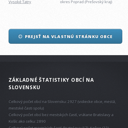
Vysoké Tatry
okres Poprad (Prešovský kraj)
PREJSŤ NA VLASTNÚ STRÁNKU OBCE
ZÁKLADNÉ ŠTATISTIKY OBCÍ NA
SLOVENSKU
Celkový počet obcí na Slovensku: 2927 (vidiecke obce, mestá,
mestské časti spolu)
Celkový počet obcí bez mestských častí, vrátane Bratislavy a
Košíc ako celku: 2890
Celkový počet mestských častí: Bratislava (17), Košice (22)