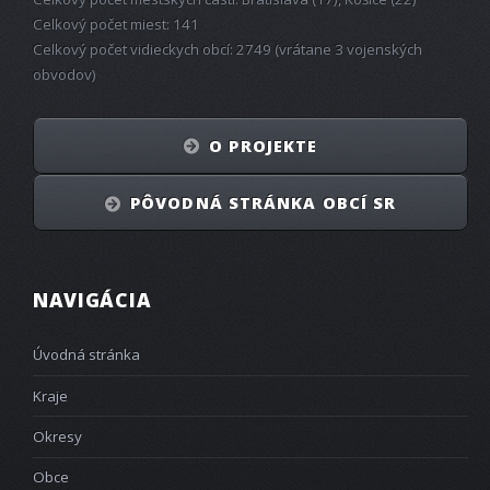
Celkový počet miest: 141
Celkový počet vidieckych obcí: 2749 (vrátane 3 vojenských
obvodov)
O PROJEKTE
PÔVODNÁ STRÁNKA OBCÍ SR
NAVIGÁCIA
Úvodná stránka
Kraje
Okresy
Obce