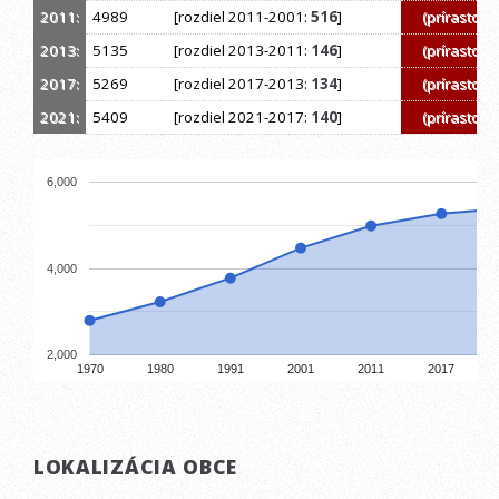
2011:
4989
[rozdiel 2011-2001:
516
]
(prírastok)
2013:
5135
[rozdiel 2013-2011:
146
]
(prírastok)
2017:
5269
[rozdiel 2017-2013:
134
]
(prírastok)
2021:
5409
[rozdiel 2021-2017:
140
]
(prírastok)
6,000
4,000
2,000
1970
1980
1991
2001
2011
2017
LOKALIZÁCIA OBCE