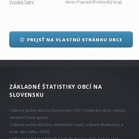
Vysoké Tatry
okres Poprad (Prešovský kraj)
PREJSŤ NA VLASTNÚ STRÁNKU OBCE
ZÁKLADNÉ ŠTATISTIKY OBCÍ NA
SLOVENSKU
Celkový počet obcí na Slovensku: 2927 (vidiecke obce, mestá,
mestské časti spolu)
Celkový počet obcí bez mestských častí, vrátane Bratislavy a
Košíc ako celku: 2890
Celkový počet mestských častí: Bratislava (17), Košice (22)