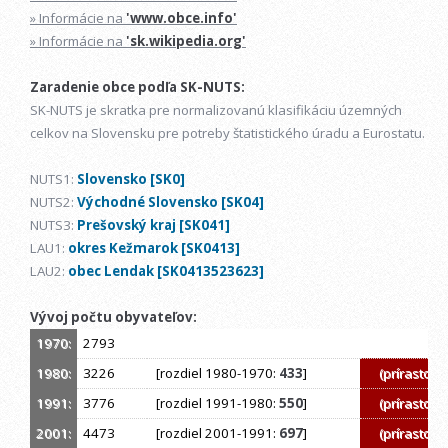
» Informácie na
'www.obce.info'
» Informácie na
'sk.wikipedia.org'
Zaradenie obce podľa SK-NUTS:
SK-NUTS je skratka pre normalizovanú klasifikáciu územných
celkov na Slovensku pre potreby štatistického úradu a Eurostatu.
NUTS1:
Slovensko [SK0]
NUTS2:
Východné Slovensko [SK04]
NUTS3:
Prešovský kraj [SK041]
LAU1:
okres Kežmarok [SK0413]
LAU2:
obec Lendak [SK0413523623]
Vývoj počtu obyvateľov:
1970:
2793
1980:
3226
[rozdiel 1980-1970:
433
]
(prírastok)
1991:
3776
[rozdiel 1991-1980:
550
]
(prírastok)
2001:
4473
[rozdiel 2001-1991:
697
]
(prírastok)