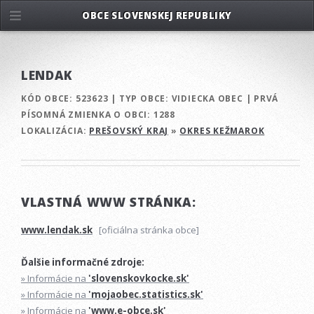
OBCE SLOVENSKEJ REPUBLIKY
LENDAK
KÓD OBCE:
523623
|
TYP OBCE:
VIDIECKA OBEC
|
PRVÁ
PÍSOMNÁ ZMIENKA O OBCI:
1288
LOKALIZÁCIA:
PREŠOVSKÝ KRAJ
»
OKRES KEŽMAROK
VLASTNÁ WWW STRÁNKA:
www.lendak.sk
[oficiálna stránka obce]
Ďalšie informačné zdroje:
» Informácie na
'slovenskovkocke.sk'
» Informácie na
'mojaobec.statistics.sk'
» Informácie na
'www.e-obce.sk'