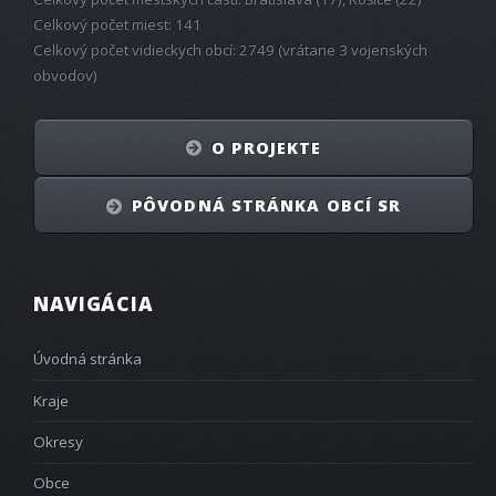
Celkový počet miest: 141
Celkový počet vidieckych obcí: 2749 (vrátane 3 vojenských
obvodov)
O PROJEKTE
PÔVODNÁ STRÁNKA OBCÍ SR
NAVIGÁCIA
Úvodná stránka
Kraje
Okresy
Obce