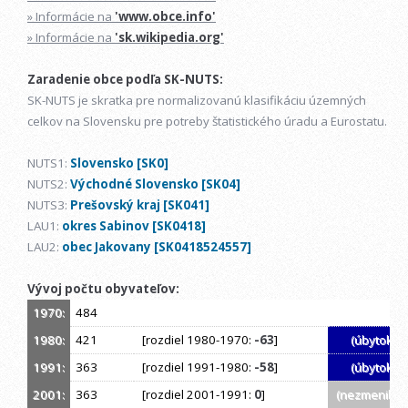
» Informácie na
'www.obce.info'
» Informácie na
'sk.wikipedia.org'
Zaradenie obce podľa SK-NUTS:
SK-NUTS je skratka pre normalizovanú klasifikáciu územných
celkov na Slovensku pre potreby štatistického úradu a Eurostatu.
NUTS1:
Slovensko [SK0]
NUTS2:
Východné Slovensko [SK04]
NUTS3:
Prešovský kraj [SK041]
LAU1:
okres Sabinov [SK0418]
LAU2:
obec Jakovany [SK0418524557]
Vývoj počtu obyvateľov:
1970:
484
1980:
421
[rozdiel 1980-1970:
-63
]
(úbytok)
1991:
363
[rozdiel 1991-1980:
-58
]
(úbytok)
2001:
363
[rozdiel 2001-1991:
0
]
(nezmenil sa