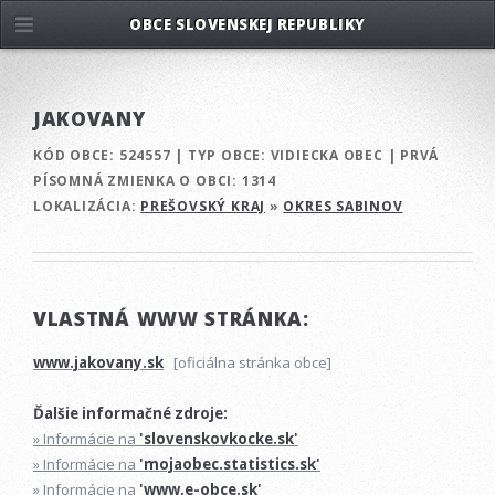
OBCE SLOVENSKEJ REPUBLIKY
JAKOVANY
KÓD OBCE:
524557
|
TYP OBCE:
VIDIECKA OBEC
|
PRVÁ
PÍSOMNÁ ZMIENKA O OBCI:
1314
LOKALIZÁCIA:
PREŠOVSKÝ KRAJ
»
OKRES SABINOV
VLASTNÁ WWW STRÁNKA:
www.jakovany.sk
[oficiálna stránka obce]
Ďalšie informačné zdroje:
» Informácie na
'slovenskovkocke.sk'
» Informácie na
'mojaobec.statistics.sk'
» Informácie na
'www.e-obce.sk'