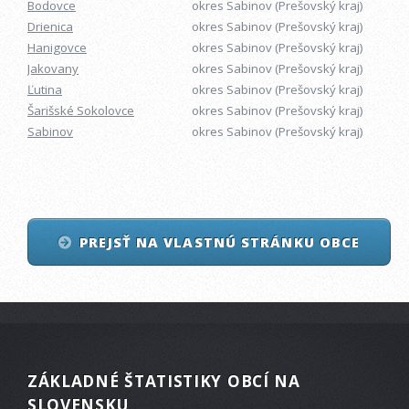
Bodovce
okres Sabinov (Prešovský kraj)
Drienica
okres Sabinov (Prešovský kraj)
Hanigovce
okres Sabinov (Prešovský kraj)
Jakovany
okres Sabinov (Prešovský kraj)
Ľutina
okres Sabinov (Prešovský kraj)
Šarišské Sokolovce
okres Sabinov (Prešovský kraj)
Sabinov
okres Sabinov (Prešovský kraj)
PREJSŤ NA VLASTNÚ STRÁNKU OBCE
ZÁKLADNÉ ŠTATISTIKY OBCÍ NA
SLOVENSKU