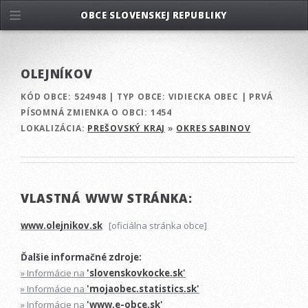
OBCE SLOVENSKEJ REPUBLIKY
OLEJNÍKOV
KÓD OBCE:
524948
|
TYP OBCE:
VIDIECKA OBEC
|
PRVÁ
PÍSOMNÁ ZMIENKA O OBCI:
1454
LOKALIZÁCIA:
PREŠOVSKÝ KRAJ
»
OKRES SABINOV
VLASTNÁ WWW STRÁNKA:
www.olejnikov.sk
[oficiálna stránka obce]
Ďalšie informačné zdroje:
» Informácie na
'slovenskovkocke.sk'
» Informácie na
'mojaobec.statistics.sk'
» Informácie na
'www.e-obce.sk'