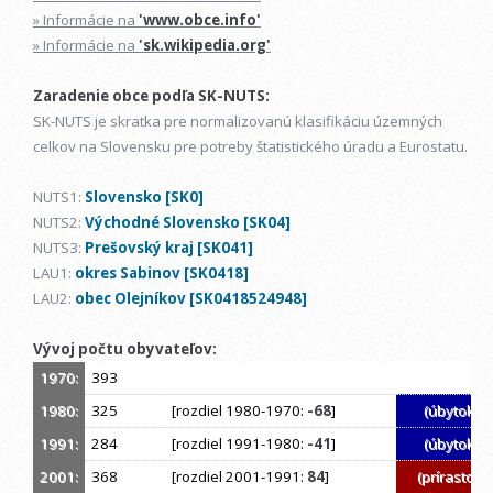
» Informácie na
'www.obce.info'
» Informácie na
'sk.wikipedia.org'
Zaradenie obce podľa SK-NUTS:
SK-NUTS je skratka pre normalizovanú klasifikáciu územných
celkov na Slovensku pre potreby štatistického úradu a Eurostatu.
NUTS1:
Slovensko [SK0]
NUTS2:
Východné Slovensko [SK04]
NUTS3:
Prešovský kraj [SK041]
LAU1:
okres Sabinov [SK0418]
LAU2:
obec Olejníkov [SK0418524948]
Vývoj počtu obyvateľov:
1970:
393
1980:
325
[rozdiel 1980-1970:
-68
]
(úbytok)
1991:
284
[rozdiel 1991-1980:
-41
]
(úbytok)
2001:
368
[rozdiel 2001-1991:
84
]
(prírastok)