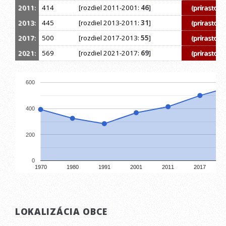
2011:
414
[rozdiel 2011-2001:
46
]
(prírastok)
2013:
445
[rozdiel 2013-2011:
31
]
(prírastok)
2017:
500
[rozdiel 2017-2013:
55
]
(prírastok)
2021:
569
[rozdiel 2021-2017:
69
]
(prírastok)
600
400
200
0
1970
1980
1991
2001
2011
2017
LOKALIZÁCIA OBCE