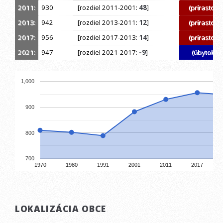
2011:
930
[rozdiel 2011-2001:
48
]
(prírastok)
2013:
942
[rozdiel 2013-2011:
12
]
(prírastok)
2017:
956
[rozdiel 2017-2013:
14
]
(prírastok)
2021:
947
[rozdiel 2021-2017:
-9
]
(úbytok)
1,000
900
800
700
1970
1980
1991
2001
2011
2017
LOKALIZÁCIA OBCE