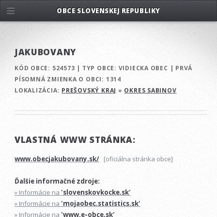
OBCE SLOVENSKEJ REPUBLIKY
JAKUBOVANY
KÓD OBCE:
524573
|
TYP OBCE:
VIDIECKA OBEC
|
PRVÁ
PÍSOMNÁ ZMIENKA O OBCI:
1314
LOKALIZÁCIA:
PREŠOVSKÝ KRAJ
»
OKRES SABINOV
VLASTNÁ WWW STRÁNKA:
www.obecjakubovany.sk/
[oficiálna stránka obce]
Ďalšie informačné zdroje:
» Informácie na
'slovenskovkocke.sk'
» Informácie na
'mojaobec.statistics.sk'
» Informácie na
'www.e-obce.sk'