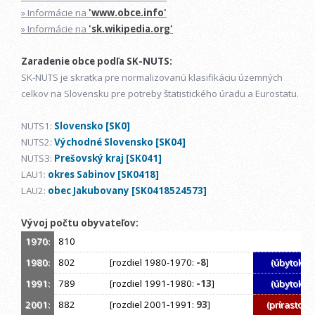
» Informácie na
'www.obce.info'
» Informácie na
'sk.wikipedia.org'
Zaradenie obce podľa SK-NUTS:
SK-NUTS je skratka pre normalizovanú klasifikáciu územných
celkov na Slovensku pre potreby štatistického úradu a Eurostatu.
NUTS1:
Slovensko [SK0]
NUTS2:
Východné Slovensko [SK04]
NUTS3:
Prešovský kraj [SK041]
LAU1:
okres Sabinov [SK0418]
LAU2:
obec Jakubovany [SK0418524573]
Vývoj počtu obyvateľov:
1970:
810
1980:
802
[rozdiel 1980-1970:
-8
]
(úbytok)
1991:
789
[rozdiel 1991-1980:
-13
]
(úbytok)
2001:
882
[rozdiel 2001-1991:
93
]
(prírastok)