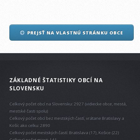
PREJSŤ NA VLASTNÚ STRÁNKU OBCE
ZÁKLADNÉ ŠTATISTIKY OBCÍ NA
SLOVENSKU
Celkový počet obcí na Slovensku: 2927 (vidiecke obce, mestá,
mestské časti spolu)
Celkový počet obcí bez mestských častí, vrátane Bratislavy a
Košíc ako celku: 2890
Celkový počet mestských častí: Bratislava (17), Košice (22)
Celkový počet miest: 141