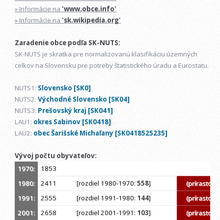
» Informácie na
'www.obce.info'
» Informácie na
'sk.wikipedia.org'
Zaradenie obce podľa SK-NUTS:
SK-NUTS je skratka pre normalizovanú klasifikáciu územných
celkov na Slovensku pre potreby štatistického úradu a Eurostatu.
NUTS1:
Slovensko [SK0]
NUTS2:
Východné Slovensko [SK04]
NUTS3:
Prešovský kraj [SK041]
LAU1:
okres Sabinov [SK0418]
LAU2:
obec Šarišské Michaľany [SK0418525235]
Vývoj počtu obyvateľov:
1970:
1853
1980:
2411
[rozdiel 1980-1970:
558
]
(prírastok)
1991:
2555
[rozdiel 1991-1980:
144
]
(prírastok)
2001:
2658
[rozdiel 2001-1991:
103
]
(prírastok)