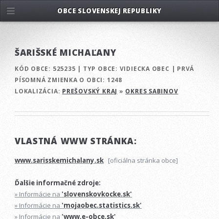
OBCE SLOVENSKEJ REPUBLIKY
ŠARIŠSKÉ MICHAĽANY
KÓD OBCE:
525235
|
TYP OBCE:
VIDIECKA OBEC
|
PRVÁ
PÍSOMNÁ ZMIENKA O OBCI:
1248
LOKALIZÁCIA:
PREŠOVSKÝ KRAJ
»
OKRES SABINOV
VLASTNÁ WWW STRÁNKA:
www.sarisskemichalany.sk
[oficiálna stránka obce]
Ďalšie informačné zdroje:
» Informácie na
'slovenskovkocke.sk'
» Informácie na
'mojaobec.statistics.sk'
» Informácie na
'www.e-obce.sk'