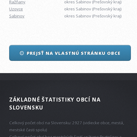
Ražňany
okres Sabinov (Prešovský kraj)
Uzovce
okres Sabinov (Prešovský kraj)
Sabinov
okres Sabinov (Prešovský kraj)
PREJSŤ NA VLASTNÚ STRÁNKU OBCE
ZÁKLADNÉ ŠTATISTIKY OBCÍ NA
SLOVENSKU
Celkový počet obcí na Slovensku: 2927 (vidiecke obce, mestá,
mestské časti spolu)
Celkový počet obcí bez mestských častí, vrátane Bratislavy a