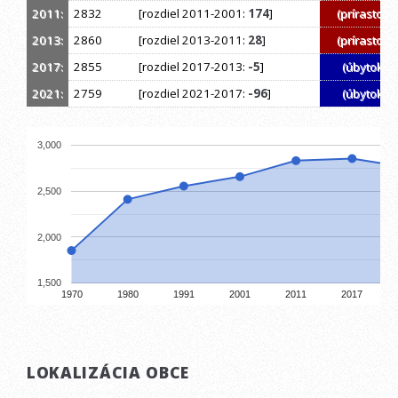
2011:
2832
[rozdiel 2011-2001:
174
]
(prírastok)
2013:
2860
[rozdiel 2013-2011:
28
]
(prírastok)
2017:
2855
[rozdiel 2017-2013:
-5
]
(úbytok)
2021:
2759
[rozdiel 2021-2017:
-96
]
(úbytok)
3,000
2,500
2,000
1,500
1970
1980
1991
2001
2011
2017
LOKALIZÁCIA OBCE