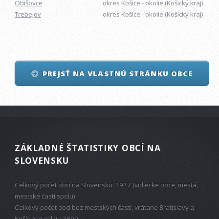
Obišovce
okres Košice - okolie (Košický kraj)
Trebejov
okres Košice - okolie (Košický kraj)
PREJSŤ NA VLASTNÚ STRÁNKU OBCE
ZÁKLADNÉ ŠTATISTIKY OBCÍ NA
SLOVENSKU
Celkový počet obcí na Slovensku: 2927 (vidiecke obce, mestá,
mestské časti spolu)
Celkový počet obcí bez mestských častí, vrátane Bratislavy a
Košíc ako celku: 2890