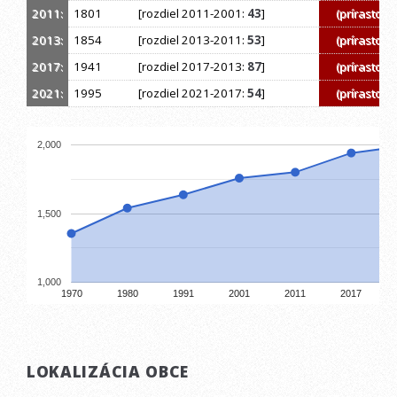
2011:
1801
[rozdiel 2011-2001:
43
]
(prírastok)
2013:
1854
[rozdiel 2013-2011:
53
]
(prírastok)
2017:
1941
[rozdiel 2017-2013:
87
]
(prírastok)
2021:
1995
[rozdiel 2021-2017:
54
]
(prírastok)
2,000
1,500
1,000
1970
1980
1991
2001
2011
2017
LOKALIZÁCIA OBCE