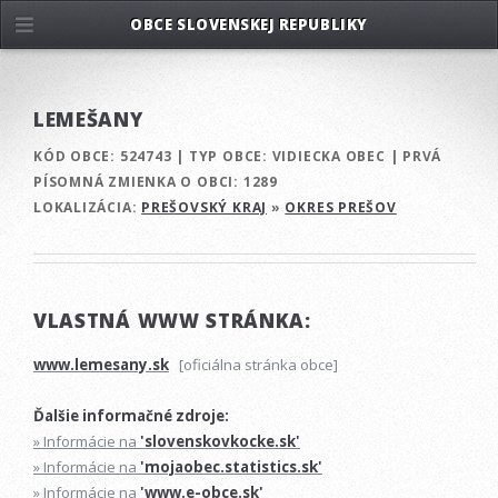
OBCE SLOVENSKEJ REPUBLIKY
LEMEŠANY
KÓD OBCE:
524743
|
TYP OBCE:
VIDIECKA OBEC
|
PRVÁ
PÍSOMNÁ ZMIENKA O OBCI:
1289
LOKALIZÁCIA:
PREŠOVSKÝ KRAJ
»
OKRES PREŠOV
VLASTNÁ WWW STRÁNKA:
www.lemesany.sk
[oficiálna stránka obce]
Ďalšie informačné zdroje:
» Informácie na
'slovenskovkocke.sk'
» Informácie na
'mojaobec.statistics.sk'
» Informácie na
'www.e-obce.sk'