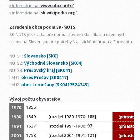
» Informácie na
'www.obce.info'
» Informácie na
'sk.wikipedia.org'
Zaradenie obce podľa SK-NUTS:
SK-NUTS je skratka pre normalizovanú klasifikáciu územných
celkov na Slovensku pre potreby štatistického úradu a Eurostatu.
NUTS1:
Slovensko [SK0]
NUTS2:
Východné Slovensko [SK04]
NUTS3:
Prešovský kraj [SK041]
LAU1:
okres Prešov [SK0417]
LAU2:
obec Lemešany [SK0417524743]
Vývoj počtu obyvateľov:
1970:
1355
1980:
1540
[rozdiel 1980-1970:
185
]
(prírastok)
1991:
1637
[rozdiel 1991-1980:
97
]
(prírastok)
2001:
1758
[rozdiel 2001-1991:
121
]
(prírastok)