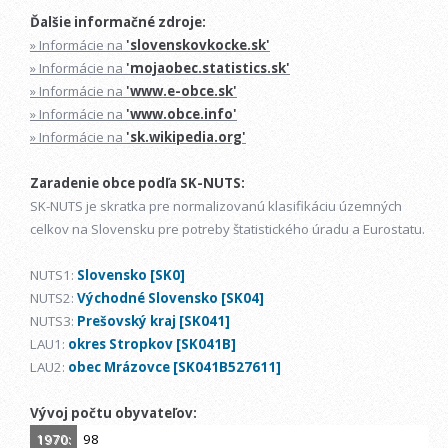
Ďalšie informačné zdroje:
» Informácie na
'slovenskovkocke.sk'
» Informácie na
'mojaobec.statistics.sk'
» Informácie na
'www.e-obce.sk'
» Informácie na
'www.obce.info'
» Informácie na
'sk.wikipedia.org'
Zaradenie obce podľa SK-NUTS:
SK-NUTS je skratka pre normalizovanú klasifikáciu územných
celkov na Slovensku pre potreby štatistického úradu a Eurostatu.
NUTS1:
Slovensko [SK0]
NUTS2:
Východné Slovensko [SK04]
NUTS3:
Prešovský kraj [SK041]
LAU1:
okres Stropkov [SK041B]
LAU2:
obec Mrázovce [SK041B527611]
Vývoj počtu obyvateľov:
1970:
98