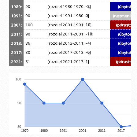
1980:
90
[rozdiel 1980-1970:
-8
]
(úbytok)
1991:
90
[rozdiel 1991-1980:
0
]
(nezmenil sa
2001:
100
[rozdiel 2001-1991:
10
]
(prírastok)
2011:
90
[rozdiel 2011-2001:
-10
]
(úbytok)
2013:
86
[rozdiel 2013-2011:
-4
]
(úbytok)
2017:
80
[rozdiel 2017-2013:
-6
]
(úbytok)
2021:
81
[rozdiel 2021-2017:
1
]
(prírastok)
100
90
80
1970
1980
1991
2001
2011
2017