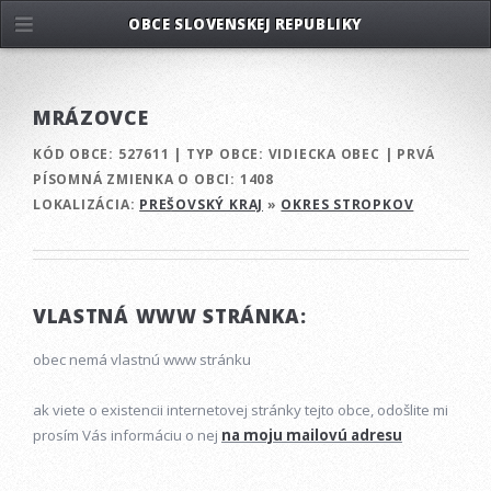
OBCE SLOVENSKEJ REPUBLIKY
MRÁZOVCE
KÓD OBCE:
527611
|
TYP OBCE:
VIDIECKA OBEC
|
PRVÁ
PÍSOMNÁ ZMIENKA O OBCI:
1408
LOKALIZÁCIA:
PREŠOVSKÝ KRAJ
»
OKRES STROPKOV
VLASTNÁ WWW STRÁNKA:
obec nemá vlastnú www stránku
ak viete o existencii internetovej stránky tejto obce, odošlite mi
prosím Vás informáciu o nej
na moju mailovú adresu