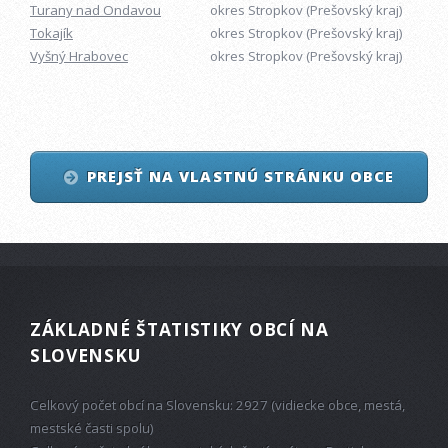
Turany nad Ondavou
okres Stropkov (Prešovský kraj)
Tokajík
okres Stropkov (Prešovský kraj)
Vyšný Hrabovec
okres Stropkov (Prešovský kraj)
PREJSŤ NA VLASTNÚ STRÁNKU OBCE
ZÁKLADNÉ ŠTATISTIKY OBCÍ NA
SLOVENSKU
Celkový počet obcí na Slovensku: 2927 (vidiecke obce, mestá,
mestské časti spolu)