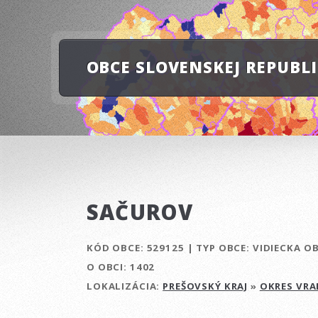
OBCE SLOVENSKEJ REPUBL
SAČUROV
KÓD OBCE:
529125
|
TYP OBCE:
VIDIECKA O
O OBCI:
1402
LOKALIZÁCIA:
PREŠOVSKÝ KRAJ
»
OKRES VR