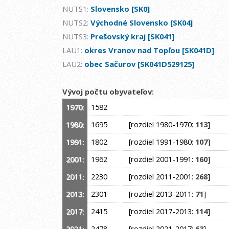
NUTS1:
Slovensko [SK0]
NUTS2:
Východné Slovensko [SK04]
NUTS3:
Prešovský kraj [SK041]
LAU1:
okres Vranov nad Topľou [SK041D]
LAU2:
obec Sačurov [SK041D529125]
Vývoj počtu obyvateľov:
1970:
1582
1980:
1695
[rozdiel 1980-1970:
113
]
1991:
1802
[rozdiel 1991-1980:
107
]
2001:
1962
[rozdiel 2001-1991:
160
]
2011:
2230
[rozdiel 2011-2001:
268
]
2013:
2301
[rozdiel 2013-2011:
71
]
2017:
2415
[rozdiel 2017-2013:
114
]
2021:
2478
[rozdiel 2021-2017:
63
]