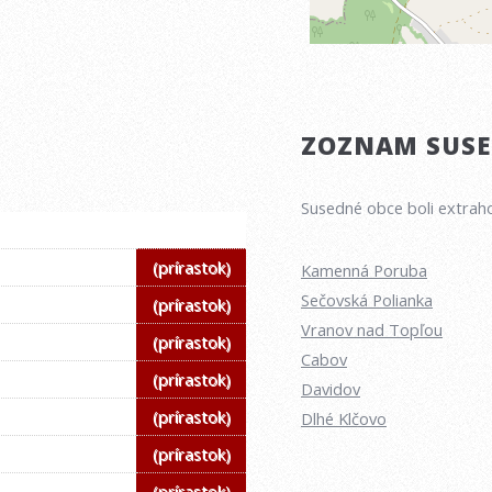
ZOZNAM SUSED
Susedné obce boli extraho
(prírastok)
Kamenná Poruba
Sečovská Polianka
(prírastok)
Vranov nad Topľou
(prírastok)
Cabov
(prírastok)
Davidov
(prírastok)
Dlhé Klčovo
(prírastok)
(prírastok)