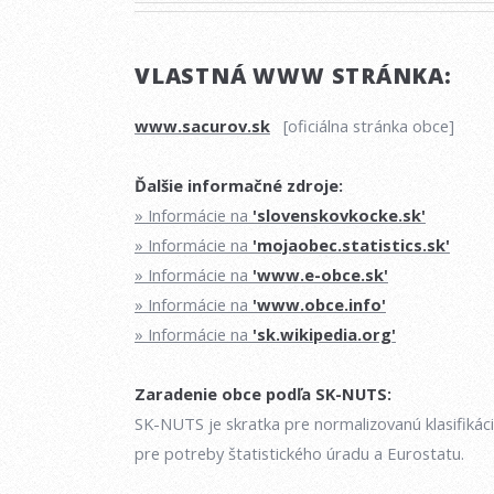
VLASTNÁ WWW STRÁNKA:
www.sacurov.sk
[oficiálna stránka obce]
Ďalšie informačné zdroje:
» Informácie na
'slovenskovkocke.sk'
» Informácie na
'mojaobec.statistics.sk'
» Informácie na
'www.e-obce.sk'
» Informácie na
'www.obce.info'
» Informácie na
'sk.wikipedia.org'
Zaradenie obce podľa SK-NUTS:
SK-NUTS je skratka pre normalizovanú klasifikác
pre potreby štatistického úradu a Eurostatu.