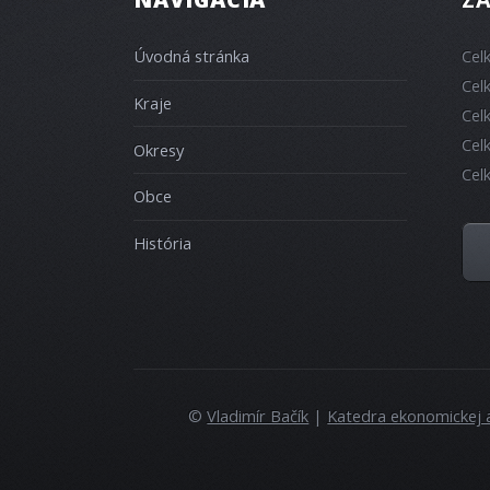
Úvodná stránka
Cel
Cel
Kraje
Cel
Cel
Okresy
Cel
Obce
História
©
Vladimír Bačík
|
Katedra ekonomickej 