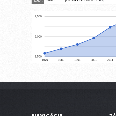
2,500
2,000
1,500
1970
1980
1991
2001
2011
NAVIGÁCIA
ZÁ