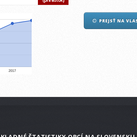
PREJSŤ NA VL
2017
KLADNÉ ŠTATISTIKY OBCÍ NA SLOVENSKU