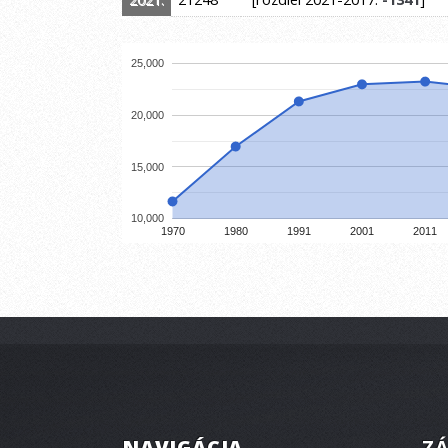
25,000
20,000
15,000
10,000
1970
1980
1991
2001
2011
NAVIGÁCIA
ZÁ