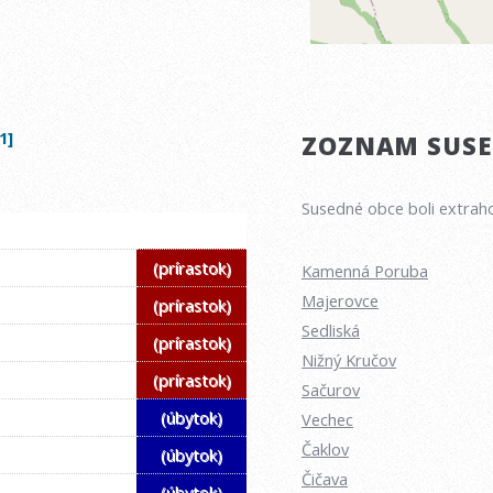
1]
ZOZNAM SUSED
Susedné obce boli extraho
(prírastok)
Kamenná Poruba
Majerovce
(prírastok)
Sedliská
(prírastok)
Nižný Kručov
(prírastok)
Sačurov
(úbytok)
Vechec
Čaklov
(úbytok)
Čičava
(úbytok)