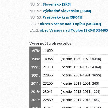
NUTS1:
Slovensko [SK0]
NUTS2:
Východné Slovensko [SK04]
NUTS3:
Prešovský kraj [SK041]
LAU1:
okres Vranov nad Topľou [SK041D]
LAU2:
obec Vranov nad Topľou [SK041D54405
Vývoj počtu obyvateľov:
1970:
11650
1980:
16966
[rozdiel 1980-1970:
5316
]
1991:
21330
[rozdiel 1991-1980:
4364
]
2001:
22985
[rozdiel 2001-1991:
1655
]
2011:
23250
[rozdiel 2011-2001:
265
]
2013:
23041
[rozdiel 2013-2011:
-209
]
2017:
22589
[rozdiel 2017-2013:
-452
]
2021:
21248
[rozdiel 2021-2017:
-1341
]