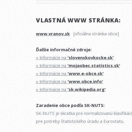
VLASTNÁ WWW STRÁNKA:
www.vranov.sk
[oficiálna stránka obce]
Ďalšie informačné zdroje:
» Informácie na
'slovenskovkocke.sk'
» Informácie na
'mojaobec.statistics.sk'
» Informácie na
'www.e-obce.sk'
» Informácie na
'www.obce.info'
» Informácie na
'sk.wikipedia.org'
Zaradenie obce podľa SK-NUTS:
SK-NUTS je skratka pre normalizovanú klasifikác
pre potreby štatistického úradu a Eurostatu.