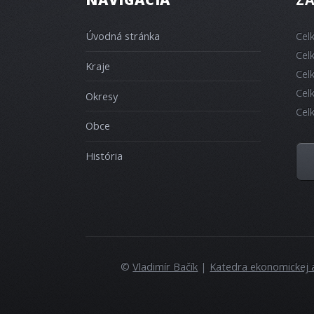
Úvodná stránka
Cel
Cel
Kraje
Cel
Cel
Okresy
Cel
Obce
História
©
Vladimír Bačík
|
Katedra ekonomickej 