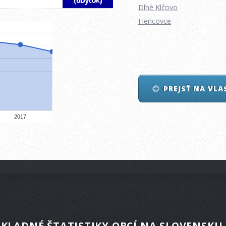
Dlhé Klčovo
Hencovce
PREJSŤ NA VL
2017
KLADNÉ ŠTATISTIKY OBCÍ NA SLOVENSKU