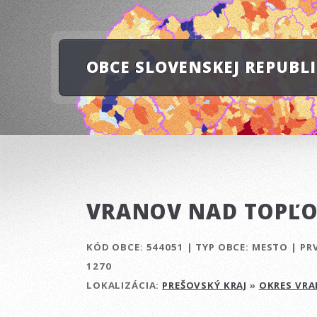
OBCE SLOVENSKEJ REPUBL
VRANOV NAD TOPĽ
KÓD OBCE:
544051
|
TYP OBCE:
MESTO
|
PR
1270
LOKALIZÁCIA:
PREŠOVSKÝ KRAJ
»
OKRES VR