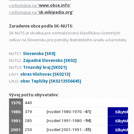
» Informácie na
'www.obce.info'
» Informácie na
'sk.wikipedia.org'
Zaradenie obce podľa SK-NUTS:
SK-NUTS je skratka pre normalizovanú klasifikáciu územných
celkov na Slovensku pre potreby štatistického úradu a Eurostatu.
NUTS1:
Slovensko [SK0]
NUTS2:
Západné Slovensko [SK02]
NUTS3:
Trnavský kraj [SK021]
LAU1:
okres Hlohovec [SK0213]
LAU2:
obec Tepličky [SK0213556645]
Vývoj počtu obyvateľov:
1970:
440
1980:
379
[rozdiel 1980-1970:
-61
]
(úbytok)
1991:
285
[rozdiel 1991-1980:
-94
]
(úbytok)
2001:
250
[rozdiel 2001-1991:
-35
]
(úbytok)