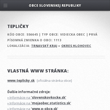
OBCE SLOVENSKEJ REPUBLIKY
TEPLIČKY
KÓD OBCE:
556645
|
TYP OBCE:
VIDIECKA OBEC
|
PRVÁ
PÍSOMNÁ ZMIENKA O OBCI:
1113
LOKALIZÁCIA:
TRNAVSKÝ KRAJ
»
OKRES HLOHOVEC
VLASTNÁ WWW STRÁNKA:
www.teplicky.sk
[oficiálna stránka obce]
Ďalšie informačné zdroje:
» Informácie na
'slovenskovkocke.sk'
» Informácie na
'mojaobec.statistics.sk'
» Informácie na
'www.e-obce.sk'