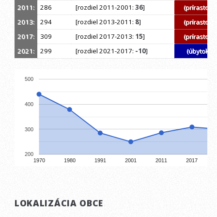
2011:
286
[rozdiel 2011-2001:
36
]
(prírastok)
2013:
294
[rozdiel 2013-2011:
8
]
(prírastok)
2017:
309
[rozdiel 2017-2013:
15
]
(prírastok)
2021:
299
[rozdiel 2021-2017:
-10
]
(úbytok)
500
400
300
200
1970
1980
1991
2001
2011
2017
LOKALIZÁCIA OBCE