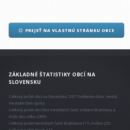
PREJSŤ NA VLASTNÚ STRÁNKU OBCE
ZÁKLADNÉ ŠTATISTIKY OBCÍ NA
SLOVENSKU
Celkový počet obcí na Slovensku: 2927 (vidiecke obce, mestá,
mestské časti spolu)
Celkový počet obcí bez mestských častí, vrátane Bratislavy a
Košíc ako celku: 2890
Celkový počet mestských častí: Bratislava (17), Košice (22)
Celkový počet miest: 141