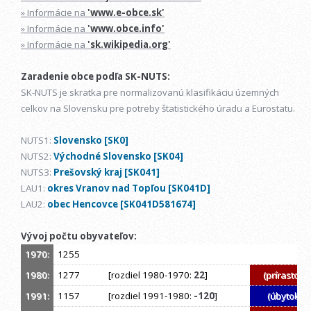
» Informácie na
'www.e-obce.sk'
» Informácie na
'www.obce.info'
» Informácie na
'sk.wikipedia.org'
Zaradenie obce podľa SK-NUTS:
SK-NUTS je skratka pre normalizovanú klasifikáciu územných
celkov na Slovensku pre potreby štatistického úradu a Eurostatu.
NUTS1:
Slovensko [SK0]
NUTS2:
Východné Slovensko [SK04]
NUTS3:
Prešovský kraj [SK041]
LAU1:
okres Vranov nad Topľou [SK041D]
LAU2:
obec Hencovce [SK041D581674]
Vývoj počtu obyvateľov:
1970:
1255
1980:
1277
[rozdiel 1980-1970:
22
]
(prírastok)
1991:
1157
[rozdiel 1991-1980:
-120
]
(úbytok)