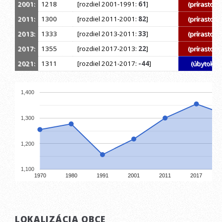
2001:
1218
[rozdiel 2001-1991:
61
]
(prírastok)
2011:
1300
[rozdiel 2011-2001:
82
]
(prírastok)
2013:
1333
[rozdiel 2013-2011:
33
]
(prírastok)
2017:
1355
[rozdiel 2017-2013:
22
]
(prírastok)
2021:
1311
[rozdiel 2021-2017:
-44
]
(úbytok)
1,400
1,300
1,200
1,100
1970
1980
1991
2001
2011
2017
LOKALIZÁCIA OBCE