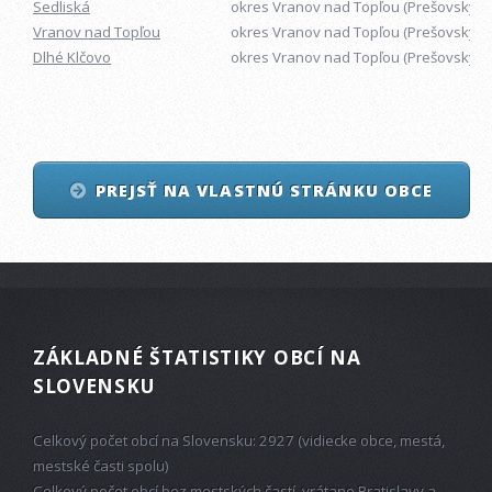
Sedliská
okres Vranov nad Topľou (Prešovský kr
Vranov nad Topľou
okres Vranov nad Topľou (Prešovský kr
Dlhé Klčovo
okres Vranov nad Topľou (Prešovský kr
PREJSŤ NA VLASTNÚ STRÁNKU OBCE
ZÁKLADNÉ ŠTATISTIKY OBCÍ NA
SLOVENSKU
Celkový počet obcí na Slovensku: 2927 (vidiecke obce, mestá,
mestské časti spolu)
Celkový počet obcí bez mestských častí, vrátane Bratislavy a