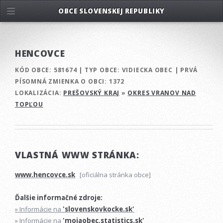
OBCE SLOVENSKEJ REPUBLIKY
HENCOVCE
KÓD OBCE:
581674
|
TYP OBCE:
VIDIECKA OBEC
|
PRVÁ
PÍSOMNÁ ZMIENKA O OBCI:
1372
LOKALIZÁCIA:
PREŠOVSKÝ KRAJ
»
OKRES VRANOV NAD
TOPĽOU
VLASTNÁ WWW STRÁNKA:
www.hencovce.sk
[oficiálna stránka obce]
Ďalšie informačné zdroje:
» Informácie na
'slovenskovkocke.sk'
» Informácie na
'mojaobec.statistics.sk'