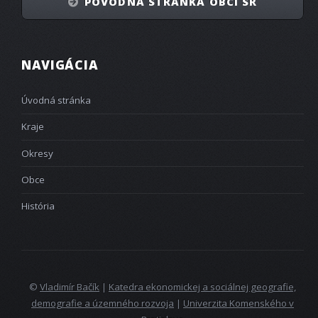
PÔVODNÁ STRÁNKA OBCÍ SR
NAVIGÁCIA
Úvodná stránka
Kraje
Okresy
Obce
História
©
Vladimír Bačík
|
Katedra ekonomickej a sociálnej geografie,
demografie a územného rozvoja
|
Univerzita Komenského v