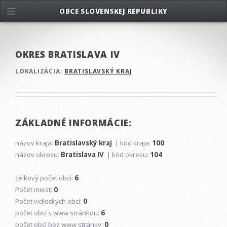
OBCE SLOVENSKEJ REPUBLIKY
OKRES BRATISLAVA IV
LOKALIZÁCIA:
BRATISLAVSKÝ KRAJ
ZÁKLADNÉ INFORMÁCIE:
názov kraja:
Bratislavský kraj
| kód kraja:
100
názov okresu:
Bratislava IV
| kód okresu:
104
celkový počet obcí:
6
Počet miest:
0
Počet vidieckych obcí:
0
počet obcí s www stránkou:
6
počet obcí bez www stránky:
0