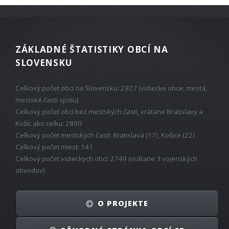
ZÁKLADNÉ ŠTATISTIKY OBCÍ NA
SLOVENSKU
Celkový počet obcí na Slovensku: 2927 (vidiecke obce, mestá,
mestské časti spolu)
Celkový počet obcí bez mestských častí, vrátane Bratislavy a
Košíc ako celku: 2890
Celkový počet mestských častí: Bratislava (17), Košice (22)
Celkový počet miest: 141
Celkový počet vidieckych obcí: 2749 (vrátane 3 vojenských
obvodov)
O PROJEKTE