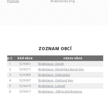
Pezinok
Bratislavský kraj
ZOZNAM OBCÍ
p.č.
kód obce
názov obce
1
529401
Bratislava - Devín
2
529371
Bratislava - Devínska Nová Ves
3
529389
Bratislava - Dúbravka
4
529397
Bratislava - Karlova Ves
5
529419
Bratislava - Lamač
6
529427
Bratislava - Záhorská Bystrica