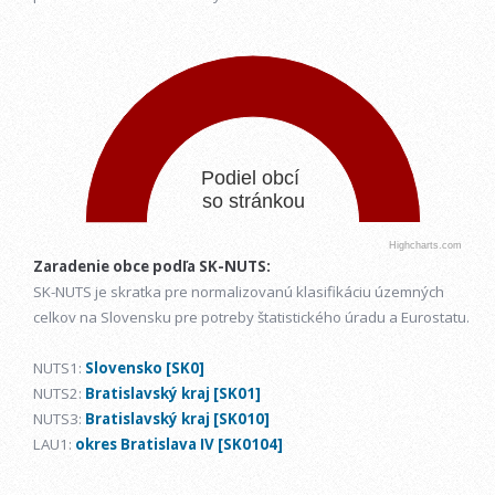
PODIEL OBCÍ SO STRÁNKOU
Pie chart with 2 slices.
Podiel obcí
so stránkou
Highcharts.com
End of interactive chart.
Zaradenie obce podľa SK-NUTS:
SK-NUTS je skratka pre normalizovanú klasifikáciu územných
celkov na Slovensku pre potreby štatistického úradu a Eurostatu.
NUTS1:
Slovensko [SK0]
NUTS2:
Bratislavský kraj [SK01]
NUTS3:
Bratislavský kraj [SK010]
LAU1:
okres Bratislava IV [SK0104]