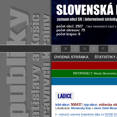
počet obcí: 2927
/ bez mestských častí 
počet okresov: 79
počet krajov: 8
A
B
C
D
E
F
G
ÚVODNÁ STRÁNKA
ŠTATISTIKY
INFOPANELY:
Mestá Slovenskej 
LADICE
500437
vidiecka o
kód obce:
typ obce:
|
Lokalizácia:
Nitriansky kraj
»
okres Zlaté Mora
zobraziť vybrané štatistické dáta zo SODB 2