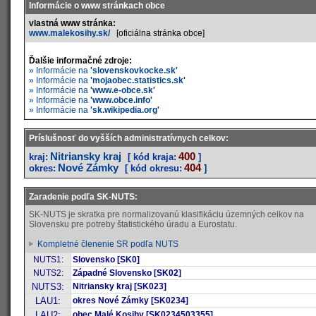
Informácie o www stránkach obce
vlastná www stránka:
www.malekosihy.sk/
[oficiálna stránka obce]
Ďalšie informačné zdroje:
» Informácie na
'slovenskovkocke.sk'
» Informácie na
'mojaobec.statistics.sk'
» Informácie na
'www.e-obce.sk'
» Informácie na
'www.obce.info'
» Informácie na
'sk.wikipedia.org'
Príslušnosť do vyšších administratívnych celkov:
Nitriansky kraj
400
kraj:
[ kód kraja:
]
Nové Zámky
404
okres:
[ kód okresu:
]
Zaradenie podľa SK-NUTS:
SK-NUTS je skratka pre normalizovanú klasifikáciu územných celkov na
Slovensku pre potreby štatistického úradu a Eurostatu.
Kompletné členenie SR podľa NUTS
NUTS1:
Slovensko [SK0]
NUTS2:
Západné Slovensko [SK02]
NUTS3:
Nitriansky kraj [SK023]
LAU1:
okres Nové Zámky [SK0234]
LAU2:
obec Malé Kosihy [SK0234503355]