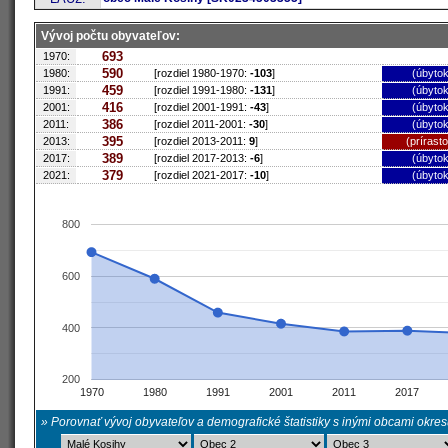
Vývoj počtu obyvateľov:
693
1970:
590
1980:
[rozdiel 1980-1970:
-103
]
(úbytok
459
1991:
[rozdiel 1991-1980:
-131
]
(úbytok
416
2001:
[rozdiel 2001-1991:
-43
]
(úbytok
386
2011:
[rozdiel 2011-2001:
-30
]
(úbytok
395
2013:
[rozdiel 2013-2011:
9
]
(prírast
389
2017:
[rozdiel 2017-2013:
-6
]
(úbytok
379
2021:
[rozdiel 2021-2017:
-10
]
(úbytok
800
600
400
200
1970
1980
1991
2001
2011
2017
» Porovnať vývoj obyvateľov a demografické štatistiky s inými obcami okre