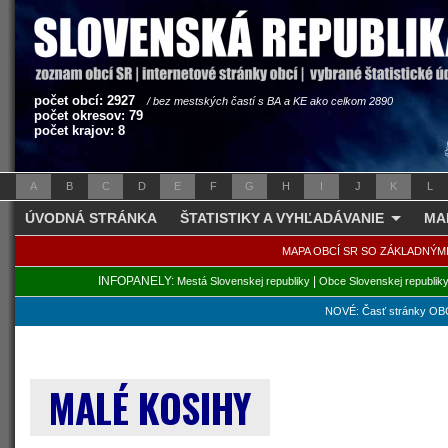
počet obcí: 2927
/ bez mestských častí s BA a KE ako celkom 2890
počet okresov: 79
počet krajov: 8
A
B
C
D
E
F
G
H
I
J
K
L
ÚVODNÁ STRÁNKA
ŠTATISTIKY A VYHĽADÁVANIE
MA
MAPA OBCÍ SR SO ZÁKLADNÝM
INFOPANELY:
|
Mestá Slovenskej republiky
Obce Slovenskej republik
NOVÉ: Časť stránky OBC
MALÉ KOSIHY