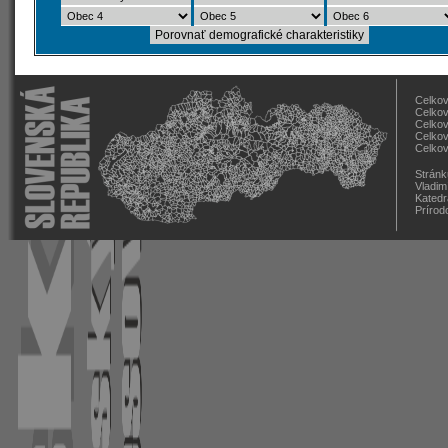
Celkov
Celkov
Celkov
Celkov
Celkov
Stránk
Vladim
Katedr
Prírod