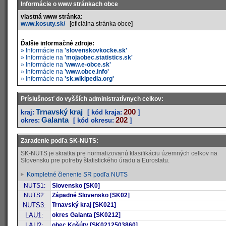
Informácie o www stránkach obce
vlastná www stránka:
www.kosuty.sk/
[oficiálna stránka obce]
Ďalšie informačné zdroje:
» Informácie na
'slovenskovkocke.sk'
» Informácie na
'mojaobec.statistics.sk'
» Informácie na
'www.e-obce.sk'
» Informácie na
'www.obce.info'
» Informácie na
'sk.wikipedia.org'
Príslušnosť do vyšších administratívnych celkov:
Trnavský kraj
200
kraj:
[ kód kraja:
]
Galanta
202
okres:
[ kód okresu:
]
Zaradenie podľa SK-NUTS:
SK-NUTS je skratka pre normalizovanú klasifikáciu územných celkov na
Slovensku pre potreby štatistického úradu a Eurostatu.
Kompletné členenie SR podľa NUTS
NUTS1:
Slovensko [SK0]
NUTS2:
Západné Slovensko [SK02]
NUTS3:
Trnavský kraj [SK021]
LAU1:
okres Galanta [SK0212]
LAU2:
obec Košúty [SK0212503860]