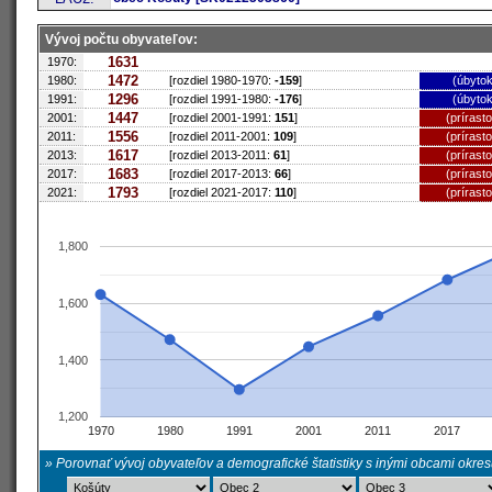
Vývoj počtu obyvateľov:
1631
1970:
1472
1980:
[rozdiel 1980-1970:
-159
]
(úbytok
1296
1991:
[rozdiel 1991-1980:
-176
]
(úbytok
1447
2001:
[rozdiel 2001-1991:
151
]
(prírast
1556
2011:
[rozdiel 2011-2001:
109
]
(prírast
1617
2013:
[rozdiel 2013-2011:
61
]
(prírast
1683
2017:
[rozdiel 2017-2013:
66
]
(prírast
1793
2021:
[rozdiel 2021-2017:
110
]
(prírast
1,800
1,600
1,400
1,200
1970
1980
1991
2001
2011
2017
» Porovnať vývoj obyvateľov a demografické štatistiky s inými obcami okre