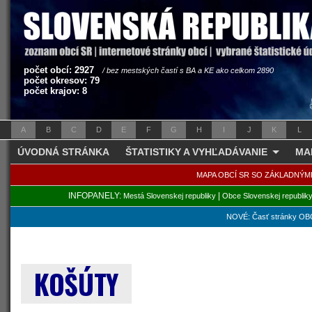
počet obcí: 2927
/ bez mestských častí s BA a KE ako celkom 2890
počet okresov: 79
počet krajov: 8
A
B
C
D
E
F
G
H
I
J
K
L
ÚVODNÁ STRÁNKA
ŠTATISTIKY A VYHĽADÁVANIE
MA
MAPA OBCÍ SR SO ZÁKLADNÝM
INFOPANELY:
|
Mestá Slovenskej republiky
Obce Slovenskej republik
NOVÉ: Časť stránky OBC
KOŠÚTY