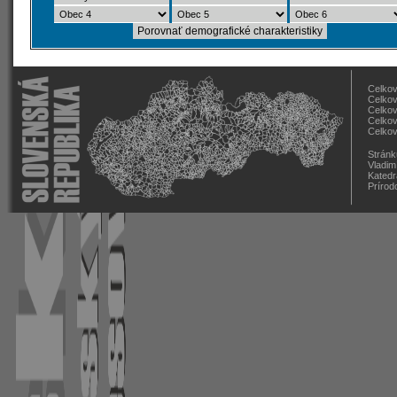
Celkov
Celkov
Celkov
Celkov
Celkov
Stránk
Vladim
Katedr
Prírod